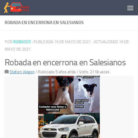
Saltar al contenido
ROBADA EN ENCERRONA EN SALESIANOS
POR
ROBADOS
· PUBLICADA
19 DE MAYO DE 2021
· ACTUALIZADO
19 DE
MAYO DE 2021
Robada en encerrona en Salesianos
Station Wagon
/
Publicado 5 años atrás
/ Visto: 2118 veces