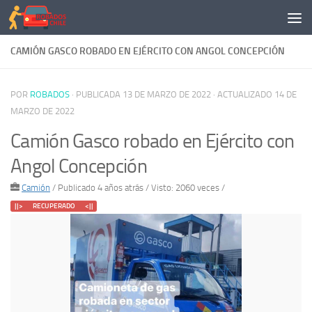
Saltar al contenido
CAMIÓN GASCO ROBADO EN EJÉRCITO CON ANGOL CONCEPCIÓN
POR
ROBADOS
· PUBLICADA
13 DE MARZO DE 2022
· ACTUALIZADO
14 DE
MARZO DE 2022
Camión Gasco robado en Ejército con
Angol Concepción
Camión
/
Publicado 4 años atrás
/ Visto: 2060 veces /
||> RECUPERADO <||