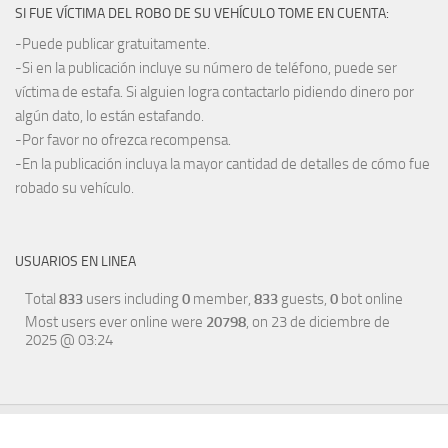
SI FUE VÍCTIMA DEL ROBO DE SU VEHÍCULO TOME EN CUENTA:
-Puede publicar gratuitamente.
-Si en la publicación incluye su número de teléfono, puede ser
víctima de estafa. Si alguien logra contactarlo pidiendo dinero por
algún dato, lo están estafando.
-Por favor no ofrezca recompensa.
-En la publicación incluya la mayor cantidad de detalles de cómo fue
robado su vehículo.
USUARIOS EN LINEA
Total
833
users including
0
member,
833
guests,
0
bot online
Most users ever online were
20798
, on 23 de diciembre de
2025 @ 03:24