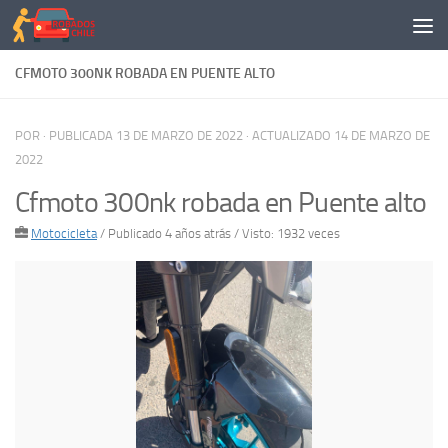
Saltar al contenido
CFMOTO 300NK ROBADA EN PUENTE ALTO
POR
· PUBLICADA
13 DE MARZO DE 2022
· ACTUALIZADO
14 DE MARZO DE
2022
Cfmoto 300nk robada en Puente alto
Motocicleta
/
Publicado 4 años atrás
/ Visto: 1932 veces