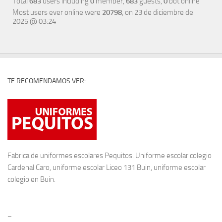
Total
683
users including
0
member,
683
guests,
0
bot online
Most users ever online were
20798
, on 23 de diciembre de
2025 @ 03:24
TE RECOMENDAMOS VER:
Fabrica de
uniformes escolares
Pequitos. Uniforme escolar colegio
Cardenal Caro, uniforme escolar Liceo 131 Buin, uniforme escolar
colegio en Buin.
–