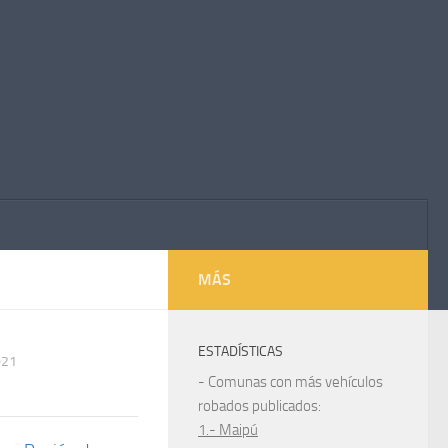
MÁS
ESTADÍSTICAS
021
- Comunas con más vehículos
robados publicados:
1.- Maipú