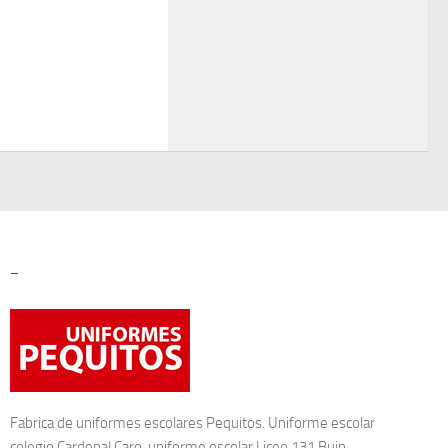
–
Fabrica de
uniformes escolares
Pequitos. Uniforme escolar
colegio Cardenal Caro, uniforme escolar Liceo 131 Buin,