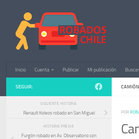
Saltar al contenido
Inicio
Cuenta
Publicar
Mi publicación
Buscar
SEGUIR:
CAMIÓN
SIGUIENTE HISTORIA
POR
ROB
Renault Koleos robado en San Miguel
Cam
HISTORIA PREVIA
Furgón robado en Av. Observatorio con