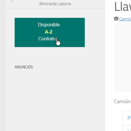
Lla
Almirante Latorre.
Camió
ANUNCIOS
Camión 
P