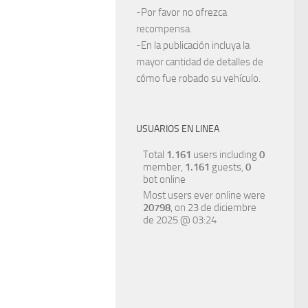
-Por favor no ofrezca
recompensa.
-En la publicación incluya la
mayor cantidad de detalles de
cómo fue robado su vehículo.
USUARIOS EN LINEA
Total
1.161
users including
0
member,
1.161
guests,
0
bot online
Most users ever online were
20798
, on 23 de diciembre
de 2025 @ 03:24