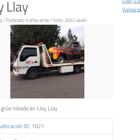
Llay-Ll
y Llay
Valpara
n
/
Publicado 5 años atrás
/ Visto: 2052 veces
grúa robado en Llay Llay
ublicación ID
:
1821