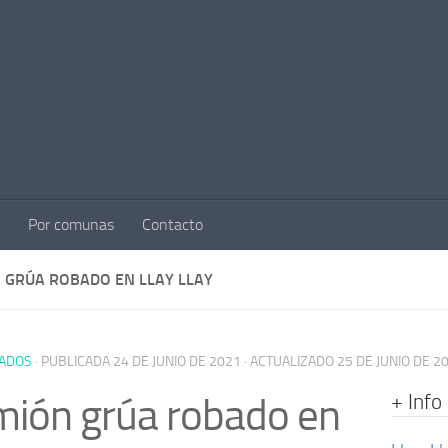
Por comunas
Contacto
 GRÚA ROBADO EN LLAY LLAY
ADOS
· PUBLICADA
24 DE JUNIO DE 2021
· ACTUALIZADO
25 DE JUNIO DE 2
+ Info
ión grúa robado en