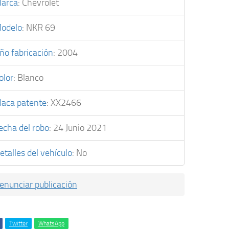
arca
:
Chevrolet
odelo
:
NKR 69
ño fabricación
:
2004
olor
:
Blanco
laca patente
:
XX2466
echa del robo
:
24 Junio 2021
etalles del vehículo
:
No
enunciar publicación
Twitter
WhatsApp