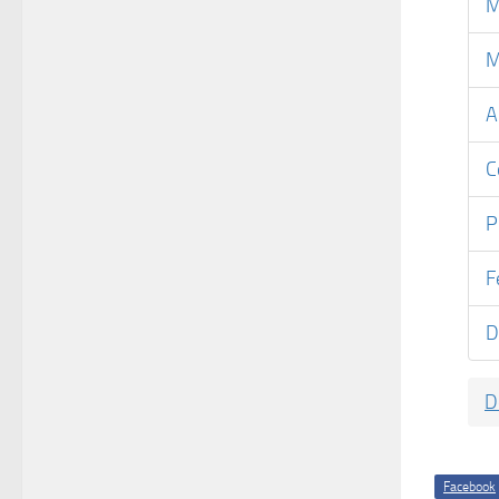
M
M
A
C
P
F
D
D
Facebook