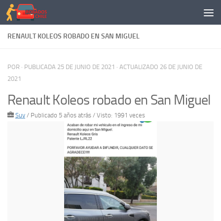
Saltar al contenido
RENAULT KOLEOS ROBADO EN SAN MIGUEL
POR
· PUBLICADA
25 DE JUNIO DE 2021
· ACTUALIZADO
26 DE JUNIO DE
2021
Renault Koleos robado en San Miguel
Suv
/
Publicado 5 años atrás
/ Visto: 1991 veces