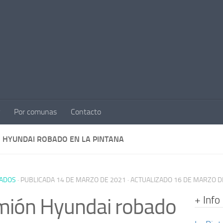
Por comunas
Contacto
 HYUNDAI ROBADO EN LA PINTANA
ADOS
· PUBLICADA
14 DE MARZO DE 2021
· ACTUALIZADO
16 DE MARZO D
+ Info
mión Hyundai robado