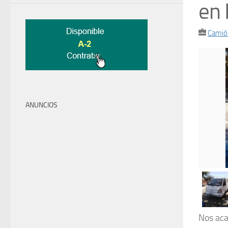
en 
Camió
ANUNCIOS
Nos aca