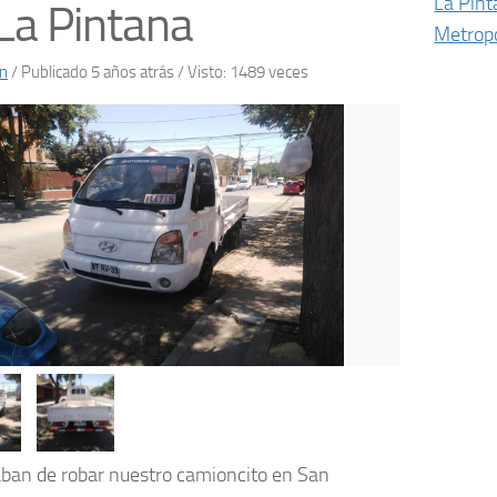
La Pin
La Pintana
Metropo
n
/
Publicado 5 años atrás
/ Visto: 1489 veces
ban de robar nuestro camioncito en San