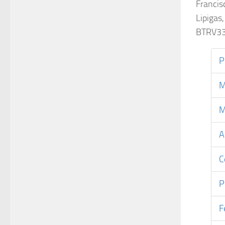
Francis
Lipigas
BTRV33
P
M
M
A
C
P
F