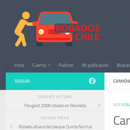
Saltar al contenido
Inicio
Cuenta
Publicar
Mi publicación
Buscar
SEGUIR:
CAMIÓN
SIGUIENTE HISTORIA
POR
ROB
Peugeot 2008 robado en Recoleta
Ca
HISTORIA PREVIA
Robado afuera del parque Quinta Normal