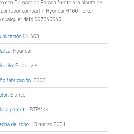
co con Bernardino Parada frente a la planta de
, por favor compartir, Hyundai H100 Porter
 cualquier dato 997846946
ublicación ID
:
463
arca
:
Hyundai
odelo
:
Porter 2.5
ño fabricación
:
2008
olor
:
Blanco
laca patente
:
BTRV33
echa del robo
:
13 marzo 2021