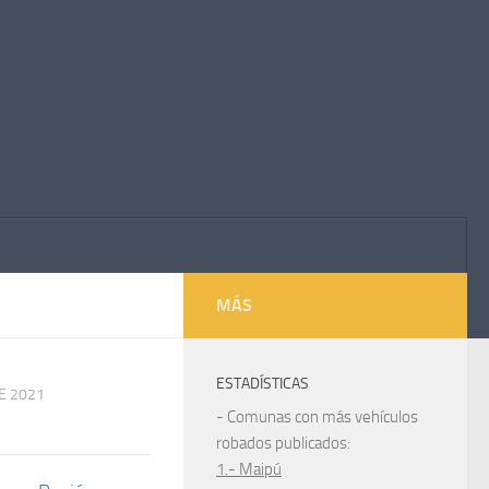
MÁS
ESTADÍSTICAS
E 2021
- Comunas con más vehículos
robados publicados:
1.- Maipú