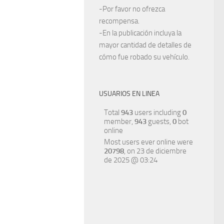
-Por favor no ofrezca
recompensa.
-En la publicación incluya la
mayor cantidad de detalles de
cómo fue robado su vehículo.
USUARIOS EN LINEA
Total
943
users including
0
member,
943
guests,
0
bot
online
Most users ever online were
20798
, on 23 de diciembre
de 2025 @ 03:24