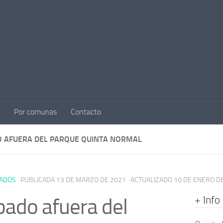
Por comunas
Contacto
 AFUERA DEL PARQUE QUINTA NORMAL
ADOS
· PUBLICADA
13 DE MARZO DE 2021
· ACTUALIZADO
10 DE ENERO D
+ Info
ado afuera del