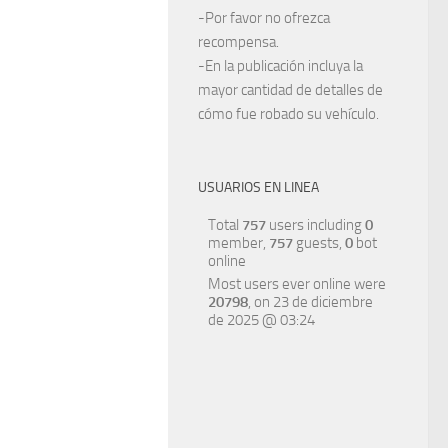
-Por favor no ofrezca
recompensa.
-En la publicación incluya la
mayor cantidad de detalles de
cómo fue robado su vehículo.
USUARIOS EN LINEA
Total
757
users including
0
member,
757
guests,
0
bot
online
Most users ever online were
20798
, on 23 de diciembre
de 2025 @ 03:24