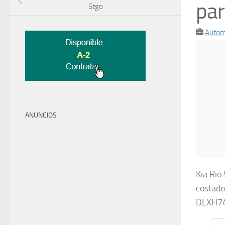
par
Stgo
Autom
ANUNCIOS
Kia Rio
costado
DLXH7