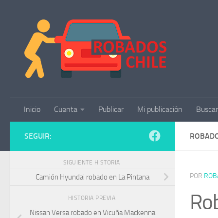
Saltar al contenido
Inicio
Cuenta
Publicar
Mi publicación
Buscar
SEGUIR:
ROBADO
SIGUIENTE HISTORIA
POR
ROB
Camión Hyundai robado en La Pintana
Rob
HISTORIA PREVIA
Nissan Versa robado en Vicuña Mackenna