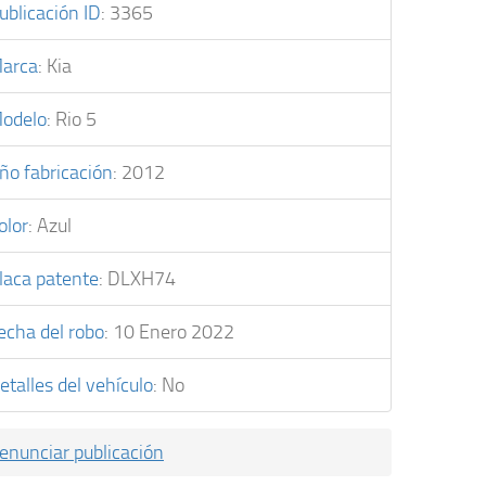
ublicación ID
:
3365
arca
:
Kia
odelo
:
Rio 5
ño fabricación
:
2012
olor
:
Azul
laca patente
:
DLXH74
echa del robo
:
10 Enero 2022
etalles del vehículo
:
No
enunciar publicación