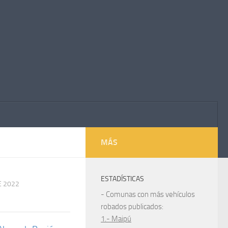
MÁS
ESTADÍSTICAS
E 2022
- Comunas con más vehículos
robados publicados:
1.- Maipú