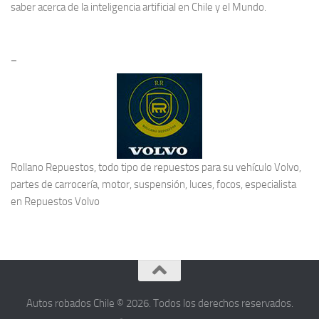
saber acerca de la
inteligencia artificial en Chile
y el Mundo.
–
Rollano Repuestos, todo tipo de repuestos para su vehículo Volvo,
partes de carrocería, motor, suspensión, luces, focos, especialista
en
Repuestos Volvo
Autos robados Chile © 2026. Todos los derechos reservados.