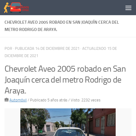
Saltar al contenido
CHEVROLET AVEO 2005 ROBADO EN SAN JOAQUÍN CERCA DEL
METRO RODRIGO DE ARAYA.
POR
· PUBLICADA
14 DE DICIEMBRE DE 2021
· ACTUALIZADO
15 DE
DICIEMBRE DE 2021
Chevrolet Aveo 2005 robado en San
Joaquín cerca del metro Rodrigo de
Araya.
Automóvil
/
Publicado 5 años atrás
/ Visto: 2232 veces