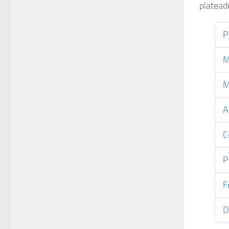
platead
P
M
M
A
C
P
F
D