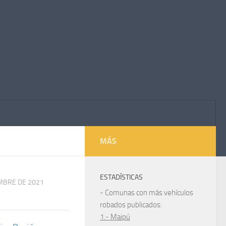
MÁS
ESTADÍSTICAS
EMBRE DE 2021
- Comunas con más vehículos
robados publicados:
1.- Maipú