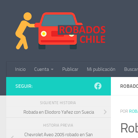
Saltar al contenido
Inicio
Cuenta
Publicar
Mi publicación
Buscar
SEGUIR:
ROBADO
SIGUIENTE HISTORIA
POR
ROB
Robada en Eliodoro Yañez con Suecia
Rob
HISTORIA PREVIA
Chevrolet Aveo 2005 robado en San