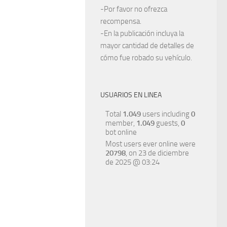
-Por favor no ofrezca
recompensa.
-En la publicación incluya la
mayor cantidad de detalles de
cómo fue robado su vehículo.
USUARIOS EN LINEA
Total
1.049
users including
0
member,
1.049
guests,
0
bot online
Most users ever online were
20798
, on 23 de diciembre
de 2025 @ 03:24