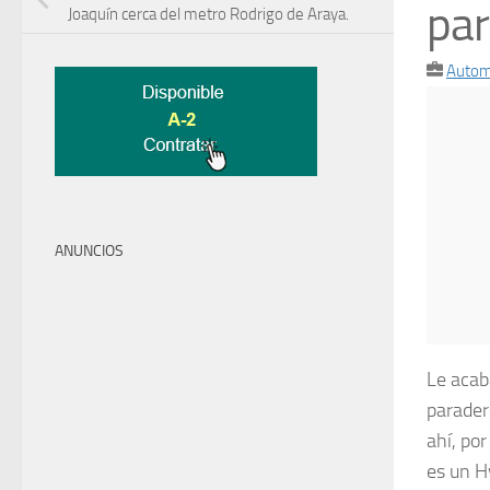
par
Joaquín cerca del metro Rodrigo de Araya.
Autom
ANUNCIOS
Le acab
paradero
ahí, por
es un H