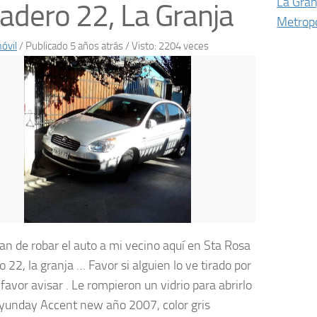
La Gran
adero 22, La Granja
Metropo
óvil
/
Publicado 5 años atrás
/ Visto: 2204 veces
an de robar el auto a mi vecino aquí en Sta Rosa
 22, la granja … Favor si alguien lo ve tirado por
 favor avisar . Le rompieron un vidrio para abrirlo
yunday Accent new año 2007, color gris