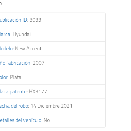
o.
ublicación ID
:
3033
arca
:
Hyundai
odelo
:
New Accent
ño fabricación
:
2007
olor
:
Plata
laca patente
:
HX3177
echa del robo
:
14 Diciembre 2021
etalles del vehículo
:
No