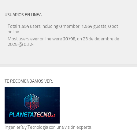
USUARIOS EN LINEA
Total
1.554
users including
0
member,
1.554
guests,
0
bot
online
Most users ever online were
20798
, on 23 de diciembre de
2025 @ 03:24
TE RECOMENDAMOS VER:
Ingeniería y Tecnología
con una visión experta