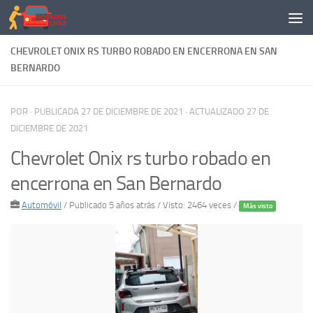
Saltar al contenido
CHEVROLET ONIX RS TURBO ROBADO EN ENCERRONA EN SAN
BERNARDO
POR
· PUBLICADA
27 DE DICIEMBRE DE 2021
· ACTUALIZADO
27 DE
DICIEMBRE DE 2021
Chevrolet Onix rs turbo robado en
encerrona en San Bernardo
Automóvil
/
Publicado 5 años atrás
/ Visto: 2464 veces /
Más visto