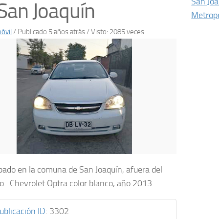
San Joa
San Joaquín
Metropo
óvil
/
Publicado 5 años atrás
/ Visto: 2085 veces
bado en la comuna de San Joaquín, afuera del
io. Chevrolet Optra color blanco, año 2013
ublicación ID
:
3302