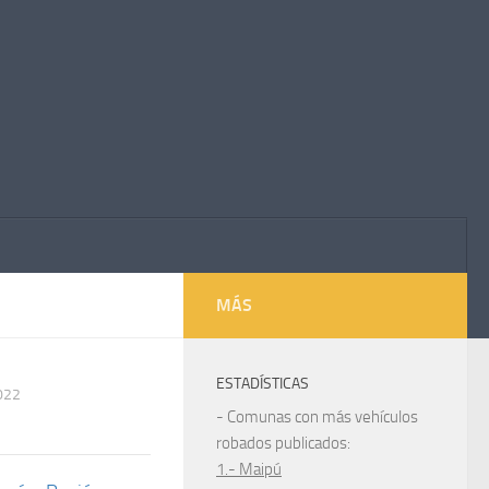
MÁS
ESTADÍSTICAS
022
- Comunas con más vehículos
robados publicados:
1.- Maipú