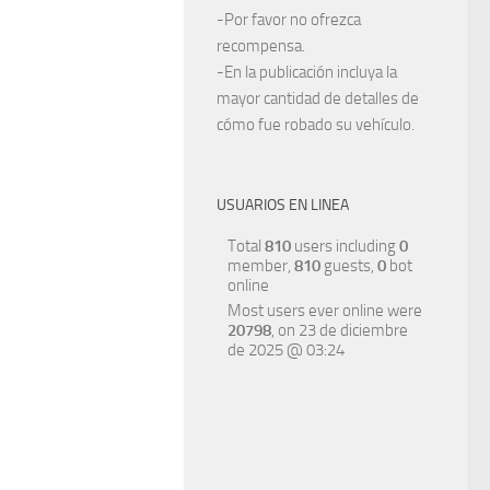
-Por favor no ofrezca
recompensa.
-En la publicación incluya la
mayor cantidad de detalles de
cómo fue robado su vehículo.
USUARIOS EN LINEA
Total
810
users including
0
member,
810
guests,
0
bot
online
Most users ever online were
20798
, on 23 de diciembre
de 2025 @ 03:24