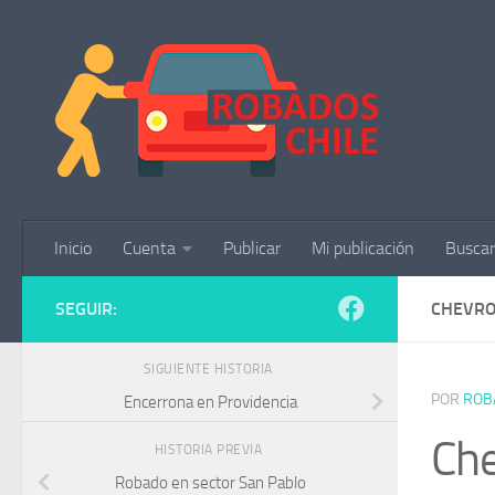
Saltar al contenido
Inicio
Cuenta
Publicar
Mi publicación
Buscar
SEGUIR:
CHEVRO
SIGUIENTE HISTORIA
POR
ROB
Encerrona en Providencia
Che
HISTORIA PREVIA
Robado en sector San Pablo