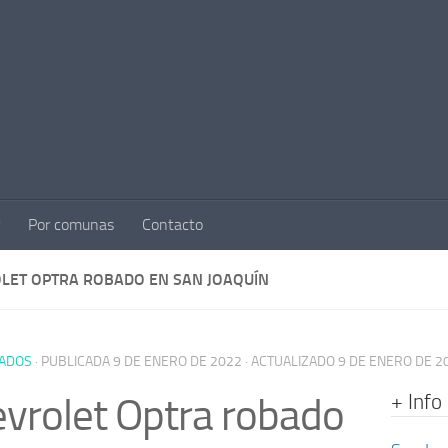
Por comunas
Contacto
LET OPTRA ROBADO EN SAN JOAQUÍN
ADOS
· PUBLICADA
9 DE ENERO DE 2022
· ACTUALIZADO
9 DE ENERO DE 2
+ Info
vrolet Optra robado