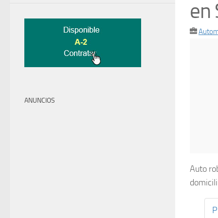
en 
Autom
ANUNCIOS
Auto ro
domicil
P