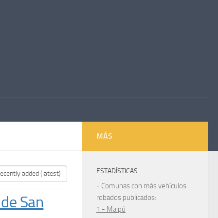
MÁS
ESTADÍSTICAS
- Comunas con más vehículos
 de San
robados publicados:
1.- Maipú