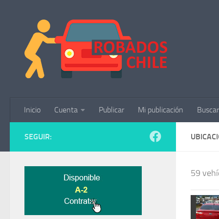
Saltar al contenido
Inicio
Cuenta
Publicar
Mi publicación
Buscar
SEGUIR:
UBICAC
59 vehí