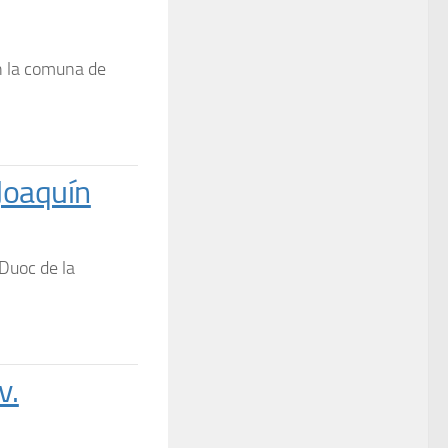
n la comuna de
Joaquín
 Duoc de la
v.