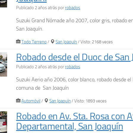
Publicado 2 años atrás
por
robados
Suzuki Grand Nómade año 2007, color gris, robado e
San Joaquín.
Todo Terreno
/
San Joaquín
/ Visto: 2168 veces
Robado desde el Duoc de San 
Publicado 2 años atrás
por
robados
Suzuki Aerio año 2006, color blanco, robado desde el
comuna de San Joaquín
Automóvil
/
San Joaquín
/ Visto: 1893 veces
Robado en Av. Sta. Rosa con A
Departamental, San Joaquín