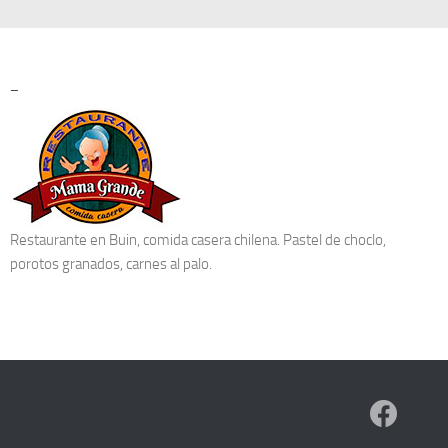
–
Restaurante en Buin
, comida casera chilena. Pastel de choclo,
porotos granados, carnes al palo.