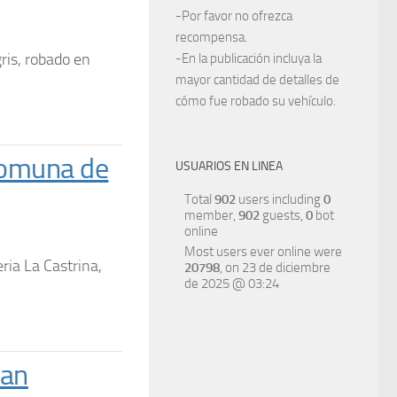
-Por favor no ofrezca
recompensa.
ris, robado en
-En la publicación incluya la
mayor cantidad de detalles de
cómo fue robado su vehículo.
 comuna de
USUARIOS EN LINEA
Total
902
users including
0
member,
902
guests,
0
bot
online
Most users ever online were
ria La Castrina,
20798
, on 23 de diciembre
de 2025 @ 03:24
San