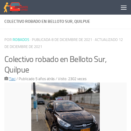
Saltar al contenido
COLECTIVO ROBADO EN BELLOTO SUR, QUILPUE
POR
ROBADOS
· PUBLICADA
8 DE DICIEMBRE DE 2021
· ACTUALIZADO
12
DE DICIEMBRE DE 2021
Colectivo robado en Belloto Sur,
Quilpue
Taxi
/
Publicado 5 años atrás
/ Visto: 2302 veces