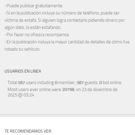
-Puede publicar gratuitamente.
-Si en la publicación incluye su número de teléfono, puede ser
víctima de estafa. Si alguien logra contactarlo pidiendo dinero por
algún dato, lo están estafando.
-Por favor no ofrezca recompensa.
-En la publicación incluya la mayor cantidad de detalles de cómo fue
robado su vehículo.
USUARIOS EN LINEA
Total
587
users including
0
member,
587
guests,
0
bot online
Most users ever online were
20798
, on 23 de diciembre de
2025 @ 03:24
TE RECOMENDAMOS VER: