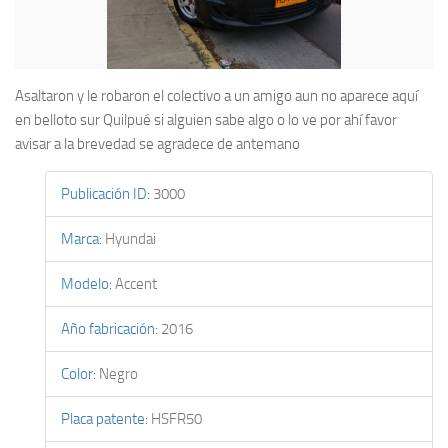
Asaltaron y le robaron el colectivo a un amigo aun no aparece aquí
en belloto sur Quilpué si alguien sabe algo o lo ve por ahí favor
avisar a la brevedad se agradece de antemano
Publicación ID
:
3000
Marca
:
Hyundai
Modelo
:
Accent
Año fabricación
:
2016
Color
:
Negro
Placa patente
:
HSFR50