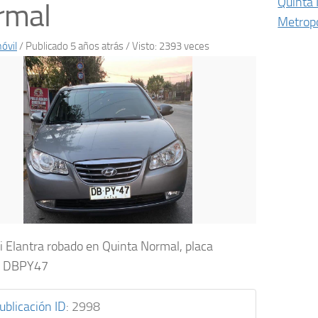
Quinta
rmal
Metropo
óvil
/
Publicado 5 años atrás
/ Visto: 2393 veces
 Elantra robado en Quinta Normal, placa
e DBPY47
ublicación ID
:
2998