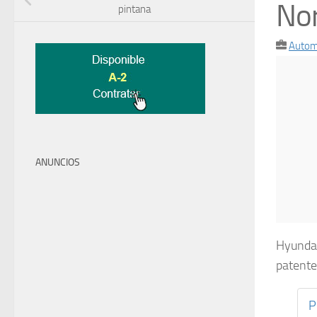
No
pintana
Autom
ANUNCIOS
Hyundai
patent
P