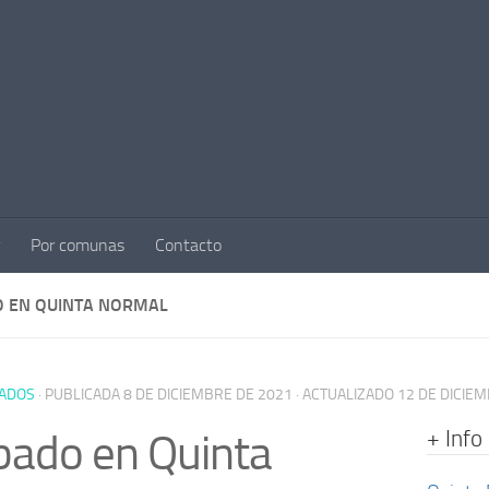
Por comunas
Contacto
 EN QUINTA NORMAL
ADOS
· PUBLICADA
8 DE DICIEMBRE DE 2021
· ACTUALIZADO
12 DE DICIE
+ Info
ado en Quinta