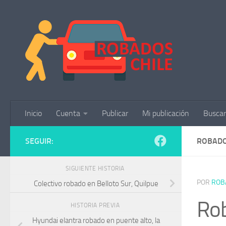
Saltar al contenido
Inicio
Cuenta
Publicar
Mi publicación
Buscar
SEGUIR:
ROBADO
SIGUIENTE HISTORIA
POR
ROB
Colectivo robado en Belloto Sur, Quilpue
Rob
HISTORIA PREVIA
Hyundai elantra robado en puente alto, la