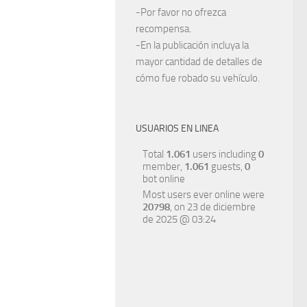
-Por favor no ofrezca
recompensa.
-En la publicación incluya la
mayor cantidad de detalles de
cómo fue robado su vehículo.
USUARIOS EN LINEA
Total
1.061
users including
0
member,
1.061
guests,
0
bot online
Most users ever online were
20798
, on 23 de diciembre
de 2025 @ 03:24