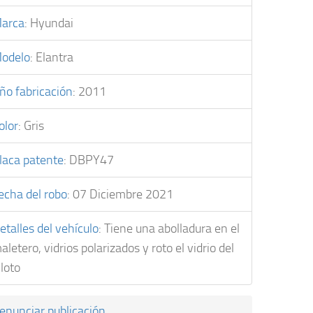
arca
:
Hyundai
odelo
:
Elantra
ño fabricación
:
2011
olor
:
Gris
laca patente
:
DBPY47
echa del robo
:
07 Diciembre 2021
etalles del vehículo
:
Tiene una abolladura en el
aletero, vidrios polarizados y roto el vidrio del
iloto
enunciar publicación