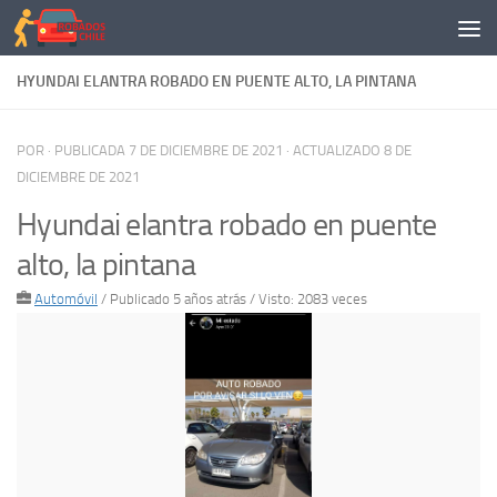
Saltar al contenido
HYUNDAI ELANTRA ROBADO EN PUENTE ALTO, LA PINTANA
POR
· PUBLICADA
7 DE DICIEMBRE DE 2021
· ACTUALIZADO
8 DE
DICIEMBRE DE 2021
Hyundai elantra robado en puente
alto, la pintana
Automóvil
/
Publicado 5 años atrás
/ Visto: 2083 veces