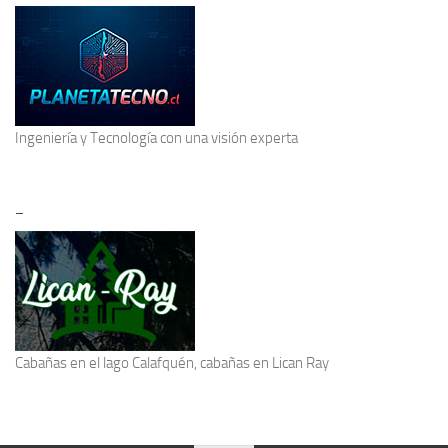
Ingeniería y Tecnología
con una visión experta
–
Cabañas en el lago Calafquén
, cabañas en Lican Ray