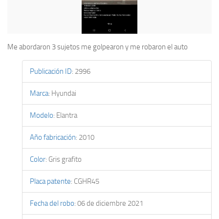
Me abordaron 3 sujetos me golpearon y me robaron el auto
Publicación ID
:
2996
Marca
:
Hyundai
Modelo
:
Elantra
Año fabricación
:
2010
Color
:
Gris grafito
Placa patente
:
CGHR45
Fecha del robo
:
06 de diciembre 2021