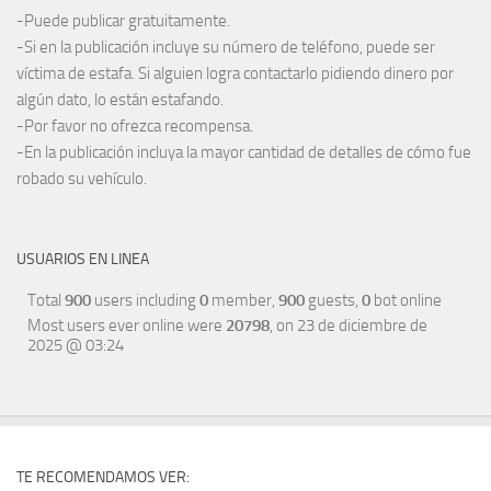
-Puede publicar gratuitamente.
-Si en la publicación incluye su número de teléfono, puede ser
víctima de estafa. Si alguien logra contactarlo pidiendo dinero por
algún dato, lo están estafando.
-Por favor no ofrezca recompensa.
-En la publicación incluya la mayor cantidad de detalles de cómo fue
robado su vehículo.
USUARIOS EN LINEA
Total
900
users including
0
member,
900
guests,
0
bot online
Most users ever online were
20798
, on 23 de diciembre de
2025 @ 03:24
TE RECOMENDAMOS VER: