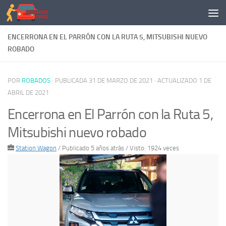
Saltar al contenido
ENCERRONA EN EL PARRÓN CON LA RUTA 5, MITSUBISHI NUEVO
ROBADO
POR
ROBADOS
· PUBLICADA
31 DE MARZO DE 2021
· ACTUALIZADO
1 DE
ABRIL DE 2021
Encerrona en El Parrón con la Ruta 5,
Mitsubishi nuevo robado
Station Wagon
/
Publicado 5 años atrás
/ Visto: 1924 veces