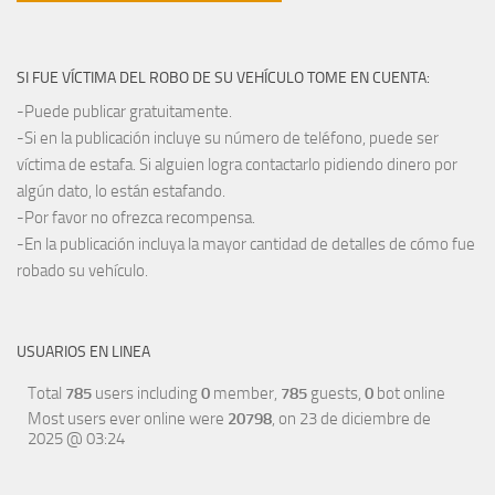
SI FUE VÍCTIMA DEL ROBO DE SU VEHÍCULO TOME EN CUENTA:
-Puede publicar gratuitamente.
-Si en la publicación incluye su número de teléfono, puede ser
víctima de estafa. Si alguien logra contactarlo pidiendo dinero por
algún dato, lo están estafando.
-Por favor no ofrezca recompensa.
-En la publicación incluya la mayor cantidad de detalles de cómo fue
robado su vehículo.
USUARIOS EN LINEA
Total
785
users including
0
member,
785
guests,
0
bot online
Most users ever online were
20798
, on 23 de diciembre de
2025 @ 03:24