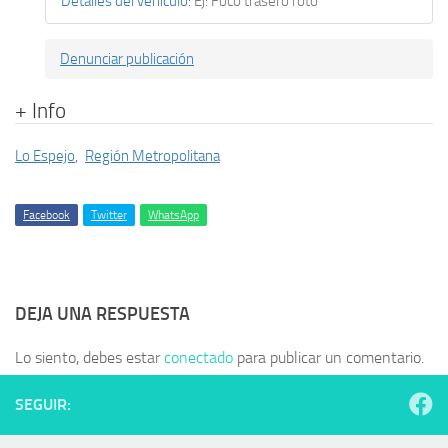
Detalles del vehículo
:
Ej: Foco trasero roto
Denunciar publicación
+ Info
Lo Espejo
,
Región Metropolitana
Facebook
Twitter
WhatsApp
DEJA UNA RESPUESTA
Lo siento, debes estar
conectado
para publicar un comentario.
SEGUIR: