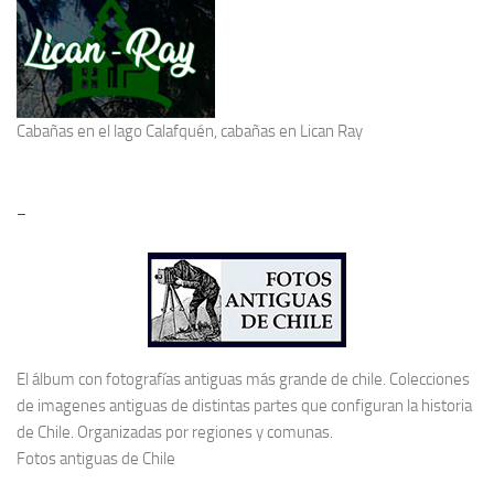
Cabañas en el lago Calafquén
, cabañas en Lican Ray
–
El álbum con fotografías antiguas más grande de chile. Colecciones
de imagenes antiguas de distintas partes que configuran la historia
de Chile. Organizadas por regiones y comunas.
Fotos antiguas de Chile