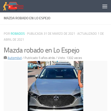
Saltar al contenido
MAZDA ROBADO EN LO ESPEJO
POR
ROBADOS
· PUBLICADA
31 DE MARZO DE 2021
· ACTUALIZADO
1 DE
ABRIL DE 2021
Mazda robado en Lo Espejo
Automóvil
/
Publicado 5 años atrás
/ Visto: 1332 veces