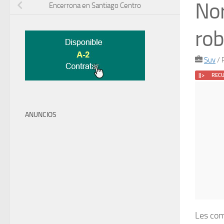
Nor
Encerrona en Santiago Centro
ro
Suv
/
||> REC
ANUNCIOS
Les com