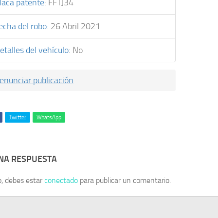
laca patente
:
FFTJ34
echa del robo
:
26 Abril 2021
etalles del vehículo
:
No
enunciar publicación
Twitter
WhatsApp
UNA RESPUESTA
o, debes estar
conectado
para publicar un comentario.