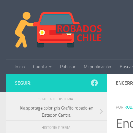
Saltar al contenido
Inicio
Cuenta
Publicar
Mi publicación
Buscar
SEGUIR:
ENCERR
SIGUIENTE HISTORIA
POR
ROB
Kia sportage color gris Grafito robado en
Estacion Central
Enc
HISTORIA PREVIA