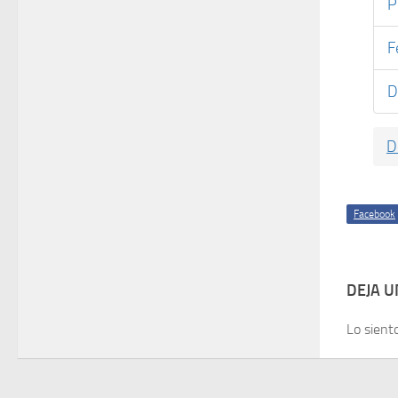
P
F
D
D
Facebook
DEJA 
Lo sient