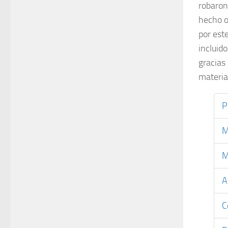
robaron
hecho o
por est
incluid
gracias
materia
P
M
M
A
C