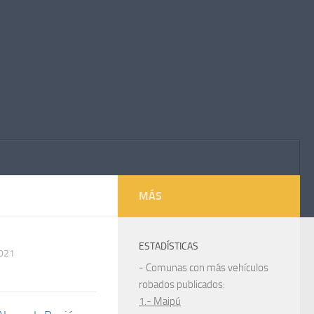
MÁS
ESTADÍSTICAS
2021
- Comunas con más vehículos
robados publicados:
1.- Maipú