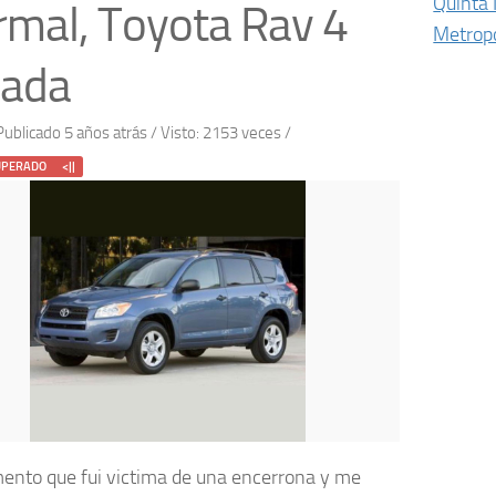
Quinta
mal, Toyota Rav 4
Metropo
bada
Publicado 5 años atrás
/ Visto: 2153 veces /
UPERADO <||
ento que fui victima de una encerrona y me