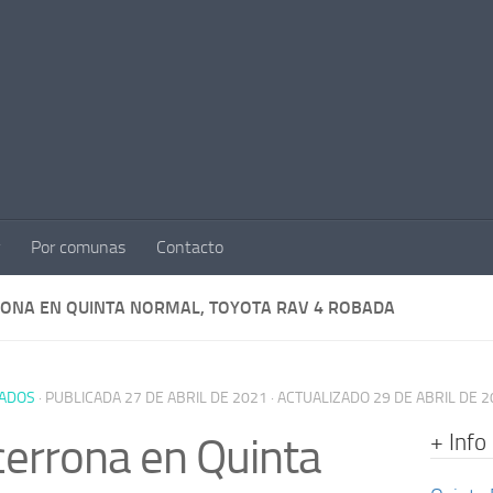
Por comunas
Contacto
ONA EN QUINTA NORMAL, TOYOTA RAV 4 ROBADA
ADOS
· PUBLICADA
27 DE ABRIL DE 2021
· ACTUALIZADO
29 DE ABRIL DE 
+ Info
errona en Quinta