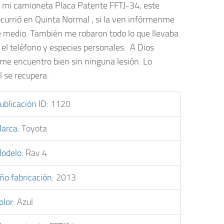
 mi camioneta Placa Patente FFTJ-34, este
currió en Quinta Normal , si la ven infórmenme
e medio. También me robaron todo lo que llevaba
o el teléfono y especies personales. A Dios
 me encuentro bien sin ninguna lesión. Lo
l se recupera.
ublicación ID
:
1120
arca
:
Toyota
odelo
:
Rav 4
ño fabricación
:
2013
olor
:
Azul