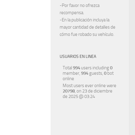
-Por favor no ofrezca
recompensa.
-En la publicación incluya la
mayor cantidad de detalles de
cómo fue robado su vehículo.
USUARIOS EN LINEA
Total
994
users including
0
member,
994
guests,
0
bot
online
Most users ever online were
20798
, on 23 de diciembre
de 2025 @ 03:24