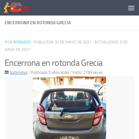
Saltar al contenido
ENCERRONA EN ROTONDA GRECIA
POR
ROBADOS
· PUBLICADA
30 DE MAYO DE 2021
· ACTUALIZADO
5 DE
JUNIO DE 2021
Encerrona en rotonda Grecia
Automóvil
/
Publicado 5 años atrás
/ Visto: 2193 veces