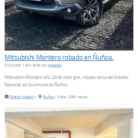
Mitsubishi Montero robado en Ñuñoa.
Publicado 1 año atrás
por
robados
Mitsubishi Montero año 2018, color gris, robado cerca del Estadio
Nacional, en la comuna de Ñuñoa.
Station Wagon
/
Ñuñoa
/ Visto: 2091 veces