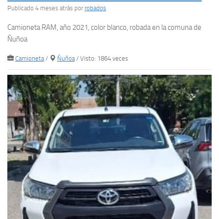
Publicado 4 meses atrás
por
robados
Camioneta RAM, año 2021, color blanco, robada en la comuna de
Ñuñoa
Camioneta
/
Ñuñoa
/ Visto: 1864 veces