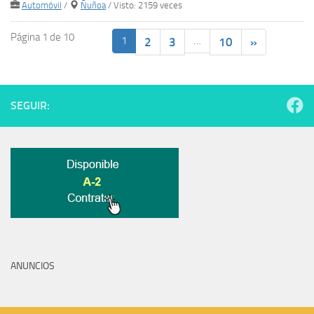
Automóvil
/
Ñuñoa
/ Visto: 2159 veces
Página 1 de 10
1
…
2
3
10
»
SEGUIR:
ANUNCIOS