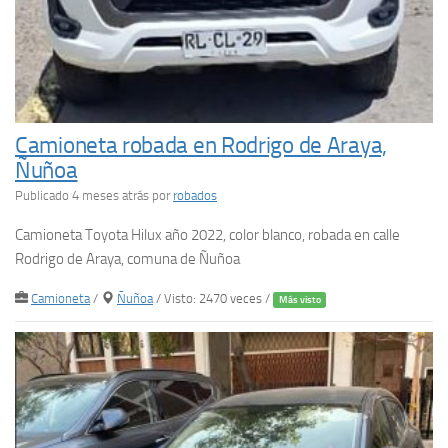
Camioneta robada en Rodrigo de Araya,
Ñuñoa
Publicado 4 meses atrás
por
robados
Camioneta Toyota Hilux año 2022, color blanco, robada en calle
Rodrigo de Araya, comuna de Ñuñoa
Camioneta
/
Ñuñoa
/ Visto: 2470 veces /
Más visto