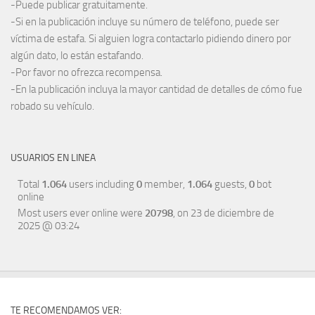
-Puede publicar gratuitamente.
-Si en la publicación incluye su número de teléfono, puede ser
víctima de estafa. Si alguien logra contactarlo pidiendo dinero por
algún dato, lo están estafando.
-Por favor no ofrezca recompensa.
-En la publicación incluya la mayor cantidad de detalles de cómo fue
robado su vehículo.
USUARIOS EN LINEA
Total
1.064
users including
0
member,
1.064
guests,
0
bot
online
Most users ever online were
20798
, on 23 de diciembre de
2025 @ 03:24
TE RECOMENDAMOS VER: