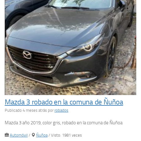
Mazda 3 robado en la comuna de Ñuñoa
Publicado 4 meses atrás
por
robados
Mazda 3 año 2019, color gris, robado en la comuna de Ñuñoa
Automóvil
/
Ñuñoa
/ Visto: 1981 veces