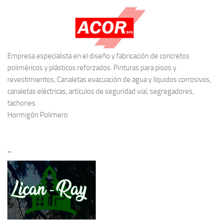
Empresa especialista en el diseño y fabricación de concretos
poliméricos y plásticos reforzados. Pinturas para pisos y
revestimientos, Canaletas evacuación de agua y líquidos corrosivos,
canaletas eléctricas, artículos de seguridad vial, segregadores,
tachones.
Hormigón Polimero
–