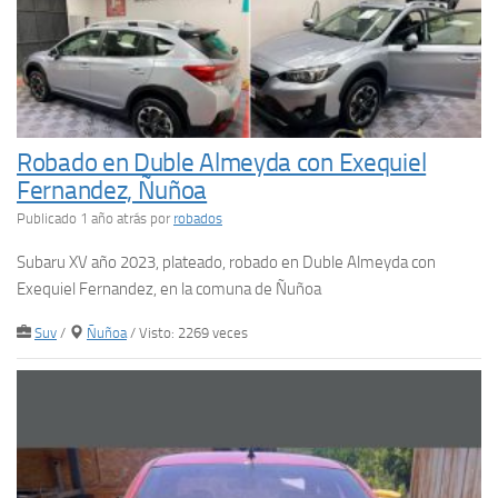
Robado en Duble Almeyda con Exequiel
Fernandez, Ñuñoa
Publicado 1 año atrás
por
robados
Subaru XV año 2023, plateado, robado en Duble Almeyda con
Exequiel Fernandez, en la comuna de Ñuñoa
Suv
/
Ñuñoa
/ Visto: 2269 veces