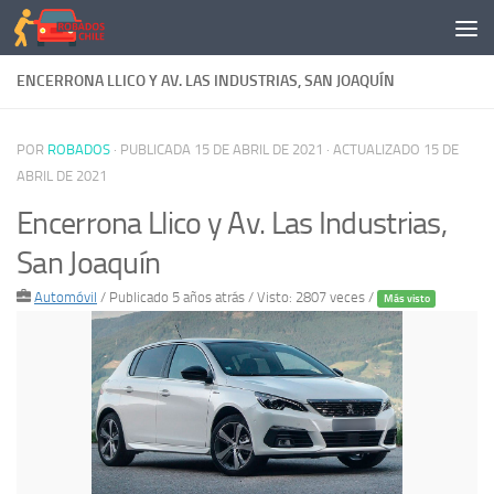
Saltar al contenido
ENCERRONA LLICO Y AV. LAS INDUSTRIAS, SAN JOAQUÍN
POR
ROBADOS
· PUBLICADA
15 DE ABRIL DE 2021
· ACTUALIZADO
15 DE
ABRIL DE 2021
Encerrona Llico y Av. Las Industrias,
San Joaquín
Automóvil
/
Publicado 5 años atrás
/ Visto: 2807 veces /
Más visto