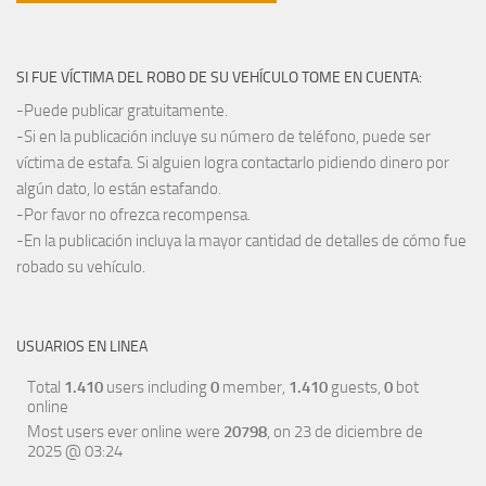
SI FUE VÍCTIMA DEL ROBO DE SU VEHÍCULO TOME EN CUENTA:
-Puede publicar gratuitamente.
-Si en la publicación incluye su número de teléfono, puede ser
víctima de estafa. Si alguien logra contactarlo pidiendo dinero por
algún dato, lo están estafando.
-Por favor no ofrezca recompensa.
-En la publicación incluya la mayor cantidad de detalles de cómo fue
robado su vehículo.
USUARIOS EN LINEA
Total
1.410
users including
0
member,
1.410
guests,
0
bot
online
Most users ever online were
20798
, on 23 de diciembre de
2025 @ 03:24