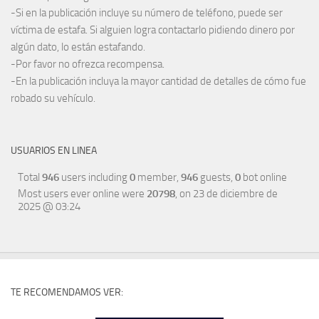
-Si en la publicación incluye su número de teléfono, puede ser
víctima de estafa. Si alguien logra contactarlo pidiendo dinero por
algún dato, lo están estafando.
-Por favor no ofrezca recompensa.
-En la publicación incluya la mayor cantidad de detalles de cómo fue
robado su vehículo.
USUARIOS EN LINEA
Total
946
users including
0
member,
946
guests,
0
bot online
Most users ever online were
20798
, on 23 de diciembre de
2025 @ 03:24
TE RECOMENDAMOS VER: