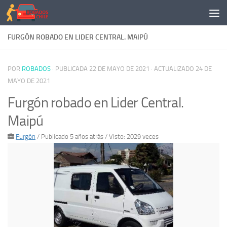
Saltar al contenido
FURGÓN ROBADO EN LIDER CENTRAL. MAIPÚ
POR
ROBADOS
· PUBLICADA
22 DE MAYO DE 2021
· ACTUALIZADO
24 DE
MAYO DE 2021
Furgón robado en Lider Central.
Maipú
Furgón
/
Publicado 5 años atrás
/ Visto: 2029 veces