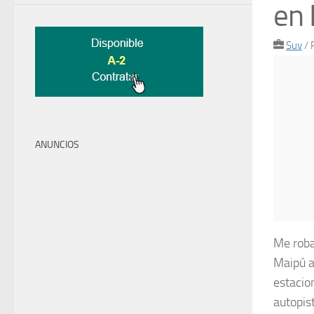
en 
Suv
/
ANUNCIOS
Me roba
Maipú a
estacion
autopis