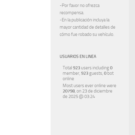
-Por favor no ofrezca
recompensa.
-En la publicación incluya la
mayor cantidad de detalles de
cómo fue robado su vehículo.
USUARIOS EN LINEA
Total
923
users including
0
member,
923
guests,
0
bot
online
Most users ever online were
20798
, on 23 de diciembre
de 2025 @ 03:24