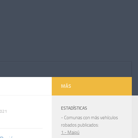
MÁS
ESTADÍSTICAS
2021
- Comunas con más vehículos
robados publicados:
1.- Maipú