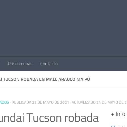
Por comunas
Contacto
I TUCSON ROBADA EN MALL ARAUCO MAIPÚ
ADOS
· PUBLICADA
22 DE MAYO DE 2021
· ACTUALIZADO
24 DE MAYO DE 
+ Info
ndai Tucson robada