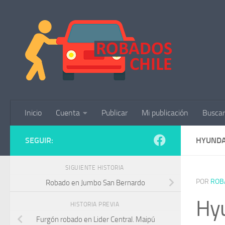
Saltar al contenido
Inicio
Cuenta
Publicar
Mi publicación
Buscar
SEGUIR:
HYUNDA
SIGUIENTE HISTORIA
POR
ROB
Robado en Jumbo San Bernardo
Hyu
HISTORIA PREVIA
Furgón robado en Lider Central. Maipú