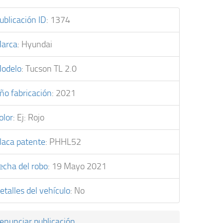
ublicación ID
:
1374
arca
:
Hyundai
odelo
:
Tucson TL 2.0
ño fabricación
:
2021
olor
:
Ej: Rojo
laca patente
:
PHHL52
echa del robo
:
19 Mayo 2021
etalles del vehículo
:
No
enunciar publicación