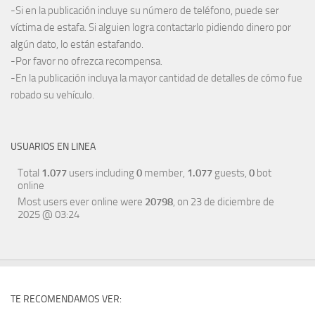
-Si en la publicación incluye su número de teléfono, puede ser
víctima de estafa. Si alguien logra contactarlo pidiendo dinero por
algún dato, lo están estafando.
-Por favor no ofrezca recompensa.
-En la publicación incluya la mayor cantidad de detalles de cómo fue
robado su vehículo.
USUARIOS EN LINEA
Total
1.077
users including
0
member,
1.077
guests,
0
bot
online
Most users ever online were
20798
, on 23 de diciembre de
2025 @ 03:24
TE RECOMENDAMOS VER: