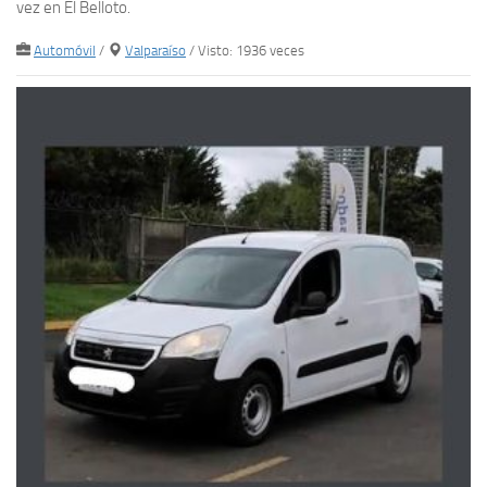
vez en El Belloto.
Automóvil
/
Valparaíso
/ Visto: 1936 veces