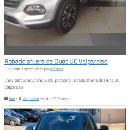
Robado afuera de Duoc UC Valparaíso
Publicado 3 meses atrás
por
robados
Chevrolet Groove año 2025, plateado, robado afuera de Duoc UC
Valparaíso
Suv
/
Valparaíso
/ Visto: 2337 veces