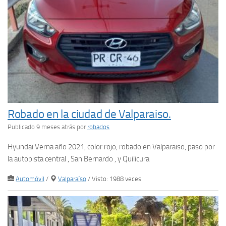
Robado en la ciudad de Valparaiso.
Publicado 9 meses atrás
por
robados
Hyundai Verna año 2021, color rojo, robado en Valparaiso, paso por
la autopista central , San Bernardo , y Quilicura
Automóvil
/
Valparaíso
/ Visto: 1988 veces