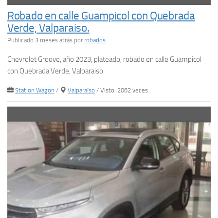
Robado en calle Guampicol con Quebrada
Verde, Valparaiso.
Publicado 3 meses atrás
por
robados
Chevrolet Groove, año 2023, plateado, robado en calle Guampicol
con Quebrada Verde, Valparaiso.
Station Wagon
/
Valparaíso
/ Visto: 2062 veces