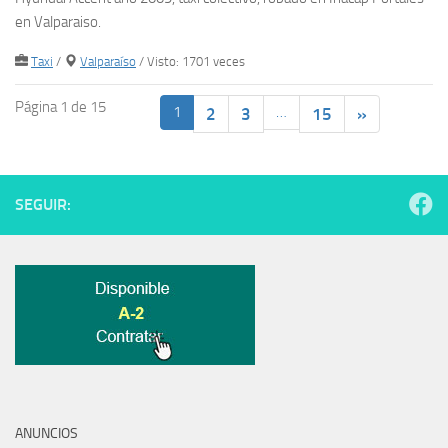
en Valparaiso.
Taxi
/
Valparaíso
/ Visto: 1701 veces
Página 1 de 15
1
…
2
3
15
»
SEGUIR:
ANUNCIOS