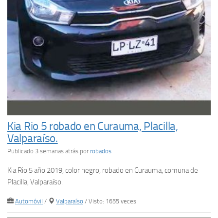
Kia Rio 5 robado en Curauma, Placilla,
Valparaíso.
Publicado 3 semanas atrás
por
robados
Kia Rio 5 año 2019, color negro, robado en Curauma, comuna de
Placilla, Valparaíso.
Automóvil
/
Valparaíso
/ Visto: 1655 veces