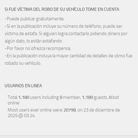
SI FUE VÍCTIMA DEL ROBO DE SU VEHÍCULO TOME EN CUENTA:
-Puede publicar gratuitamente.
-Si en la publicación incluye su número de teléfono, puede ser
víctima de estafa. Si alguien logra contactarlo pidiendo dinero por
algún dato, lo están estafando.
-Por favor no ofrezca recompensa.
-En la publicación incluya la mayor cantidad de detalles de cómo fue
robado su vehículo.
USUARIOS EN LINEA
Total
1.180
users including
0
member,
1.180
guests,
0
bot
online
Most users ever online were
20798
, on 23 de diciembre de
2025 @ 03:24