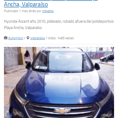
Ancha, Valparaíso
Publicado 1 mes atrás
por
robados
Hyundai Accent año 2010, plateado, robado afuera del polideportivo
Playa Ancha, Valparaíso
Automóvil
/
Valparaíso
/ Visto: 1465 veces