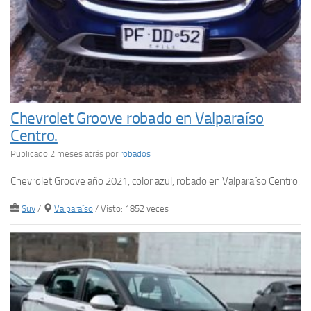
Chevrolet Groove robado en Valparaíso
Centro.
Publicado 2 meses atrás
por
robados
Chevrolet Groove año 2021, color azul, robado en Valparaíso Centro.
Suv
/
Valparaíso
/ Visto: 1852 veces