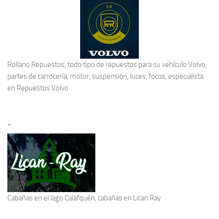
Rollano Repuestos, todo tipo de repuestos para su vehículo Volvo,
partes de carrocería, motor, suspensión, luces, focos, especialista
en
Repuestos Volvo
–
Cabañas en el lago Calafquén
, cabañas en Lican Ray