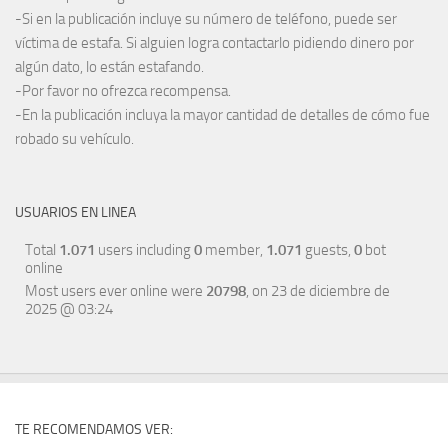
-Si en la publicación incluye su número de teléfono, puede ser
víctima de estafa. Si alguien logra contactarlo pidiendo dinero por
algún dato, lo están estafando.
-Por favor no ofrezca recompensa.
-En la publicación incluya la mayor cantidad de detalles de cómo fue
robado su vehículo.
USUARIOS EN LINEA
Total
1.071
users including
0
member,
1.071
guests,
0
bot
online
Most users ever online were
20798
, on 23 de diciembre de
2025 @ 03:24
TE RECOMENDAMOS VER: