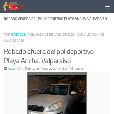
Saltar al contenido
ROBADO AFUERA DEL POLIDEPORTIVO PLAYA ANCHA, VALPARAÍSO
POR
ROBADOS
· PUBLICADA
28 DE JUNIO DE 2026
· ACTUALIZADO
1 DE
JULIO DE 2026
Robado afuera del polideportivo
Playa Ancha, Valparaíso
Automóvil
/
Publicado 1 mes atrás
/ Visto: 1461 veces