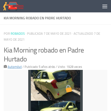
Saltar al contenido
KIA MORNING ROBADO EN PADRE HURTADO
POR
ROBADOS
· PUBLICADA
7 DE MAYO DE 2021
· ACTUALIZADO
7 DE
MAYO DE 2021
Kia Morning robado en Padre
Hurtado
Automóvil
/
Publicado 5 años atrás
/ Visto: 1928 veces