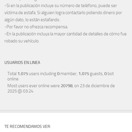
-Si en la publicación incluye su número de teléfono, puede ser
víctima de estafa. Si alguien logra contactarlo pidiendo dinero por
algún dato, lo están estafando.
-Por favor no ofrezca recompensa.
-En la publicación incluya la mayor cantidad de detalles de cómo fue
robado su vehículo.
USUARIOS EN LINEA
Total
1.075
users including
0
member,
1.075
guests,
0
bot
online
Most users ever online were
20798
, on 23 de diciembre de
2025 @ 03:24
TE RECOMENDAMOS VER: