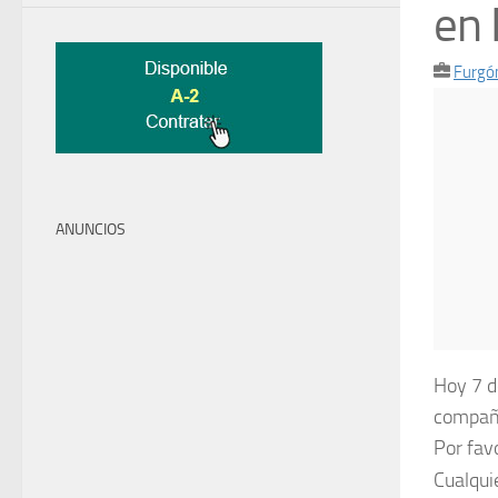
en
Furgó
ANUNCIOS
Hoy 7 d
compañe
Por fav
Cualqui