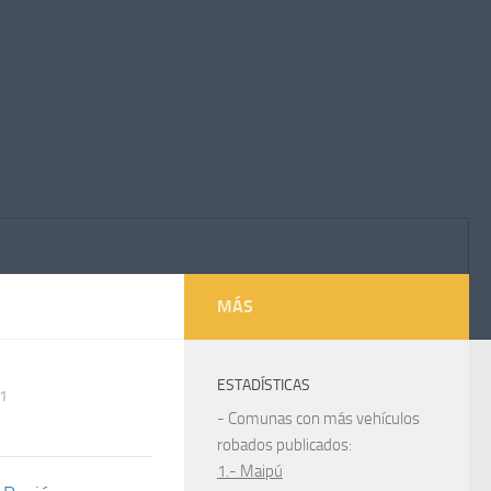
MÁS
ESTADÍSTICAS
1
- Comunas con más vehículos
robados publicados:
1.- Maipú