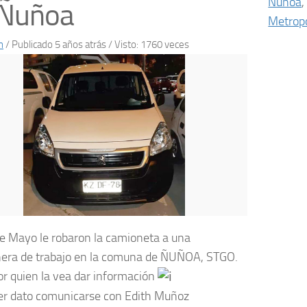
Ñuñoa
,
 Ñuñoa
Metropo
n
/
Publicado 5 años atrás
/ Visto: 1760 veces
e Mayo le robaron la camioneta a una
ra de trabajo en la comuna de ÑUÑOA, STGO.
or quien la vea dar información
er dato comunicarse con Edith Muñoz