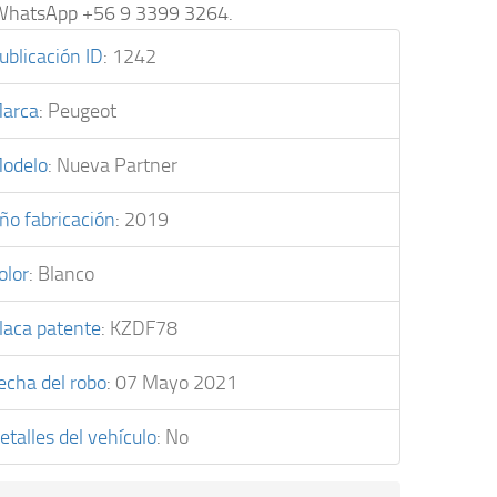
 WhatsApp +56 9 3399 3264.
ublicación ID
:
1242
arca
:
Peugeot
odelo
:
Nueva Partner
ño fabricación
:
2019
olor
:
Blanco
laca patente
:
KZDF78
echa del robo
:
07 Mayo 2021
etalles del vehículo
:
No