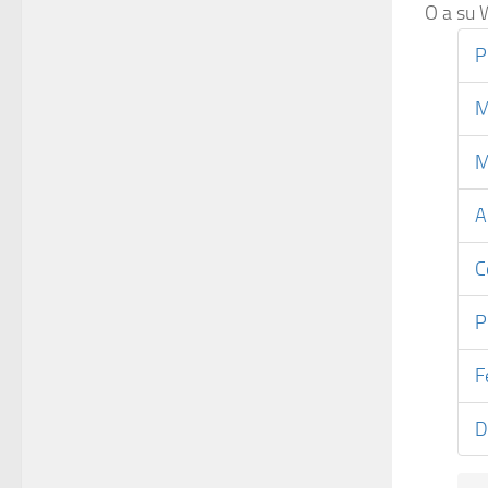
O a su
P
M
M
A
C
P
F
D