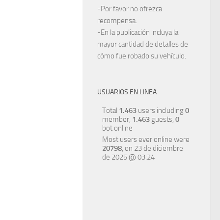
-Por favor no ofrezca
recompensa.
-En la publicación incluya la
mayor cantidad de detalles de
cómo fue robado su vehículo.
USUARIOS EN LINEA
Total
1.463
users including
0
member,
1.463
guests,
0
bot online
Most users ever online were
20798
, on 23 de diciembre
de 2025 @ 03:24