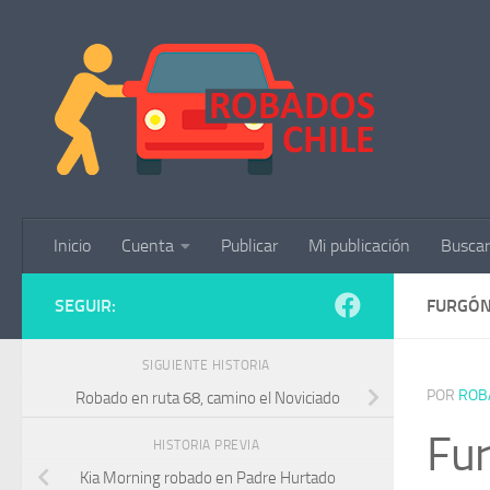
Saltar al contenido
Inicio
Cuenta
Publicar
Mi publicación
Buscar
SEGUIR:
FURGÓN
SIGUIENTE HISTORIA
POR
ROB
Robado en ruta 68, camino el Noviciado
Fu
HISTORIA PREVIA
Kia Morning robado en Padre Hurtado