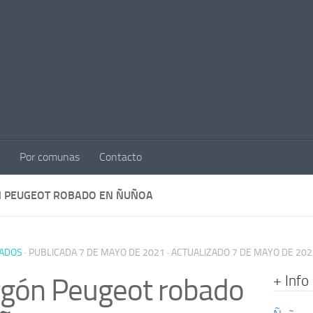
Por comunas
Contacto
 PEUGEOT ROBADO EN ÑUÑOA
ADOS
· PUBLICADA
7 DE MAYO DE 2021
· ACTUALIZADO
7 DE MAYO DE 202
+ Info
rgón Peugeot robado