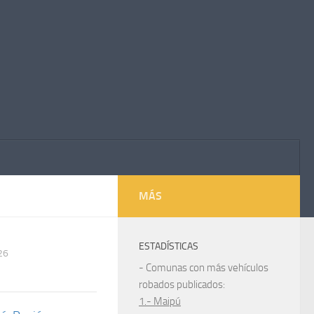
MÁS
ESTADÍSTICAS
26
- Comunas con más vehículos
robados publicados:
1.- Maipú