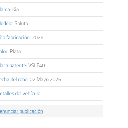
arca
:
Kia
odelo
:
Soluto
ño fabricación
:
2026
olor
:
Plata
laca patente
:
VSLF40
echa del robo
:
02 Mayo 2026
etalles del vehículo
:
-
enunciar publicación