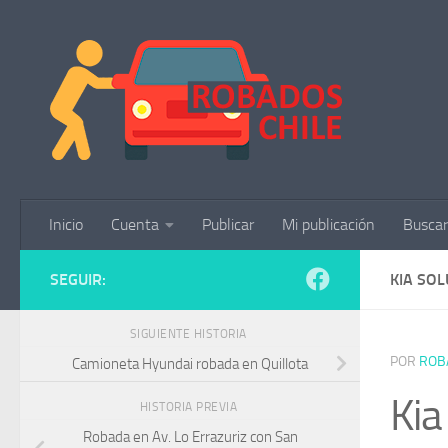
Saltar al contenido
Inicio
Cuenta
Publicar
Mi publicación
Buscar
SEGUIR:
KIA SO
SIGUIENTE HISTORIA
POR
ROB
Camioneta Hyundai robada en Quillota
Kia
HISTORIA PREVIA
Robada en Av. Lo Errazuriz con San