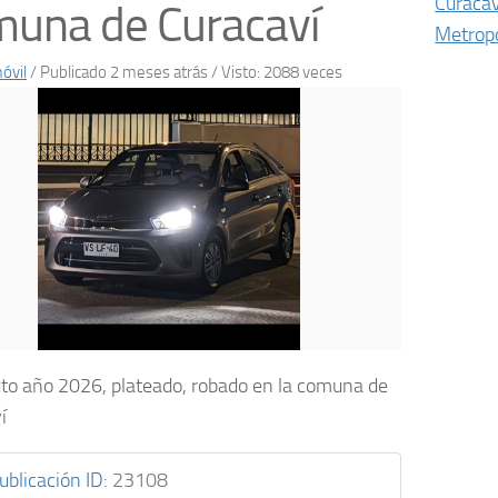
Curacav
una de Curacaví
Metropo
óvil
/
Publicado 2 meses atrás
/ Visto: 2088 veces
uto año 2026, plateado, robado en la comuna de
í
ublicación ID
:
23108