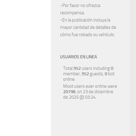
-Por favor no ofrezca
recompensa.
-En la publicación incluya la
mayor cantidad de detalles de
cómo fue robado su vehículo.
USUARIOS EN LINEA
Total
952
users including
0
member,
952
guests,
0
bot
online
Most users ever online were
20798
, on 23 de diciembre
de 2025 @ 03:24