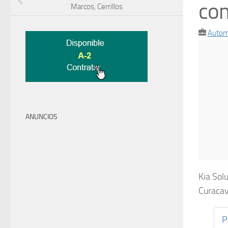
com
Marcos, Cerrillos
Autom
ANUNCIOS
Kia Sol
Curacav
P