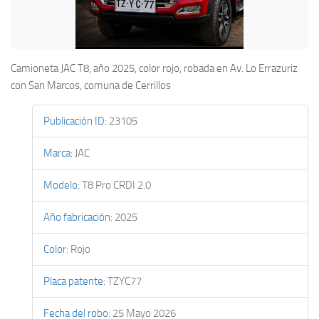
Camioneta JAC T8, año 2025, color rojo, robada en Av. Lo Errazuriz
con San Marcos, comuna de Cerrillos
Publicación ID
:
23105
Marca
:
JAC
Modelo
:
T8 Pro CRDI 2.0
Año fabricación
:
2025
Color
:
Rojo
Placa patente
:
TZYC77
Fecha del robo
:
25 Mayo 2026