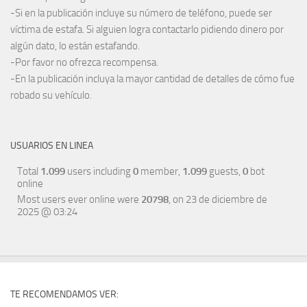
-Si en la publicación incluye su número de teléfono, puede ser
víctima de estafa. Si alguien logra contactarlo pidiendo dinero por
algún dato, lo están estafando.
-Por favor no ofrezca recompensa.
-En la publicación incluya la mayor cantidad de detalles de cómo fue
robado su vehículo.
USUARIOS EN LINEA
Total
1.099
users including
0
member,
1.099
guests,
0
bot
online
Most users ever online were
20798
, on 23 de diciembre de
2025 @ 03:24
TE RECOMENDAMOS VER: