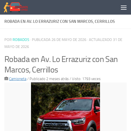
Saltar al contenido
ROBADA EN AV. LO ERRAZURIZ CON SAN MARCOS, CERRILLOS
POR
ROBADOS
· PUBLICADA
26 DE MAYO DE 2026
· ACTUALIZADO
31 DE
MAYO DE 2026
Robada en Av. Lo Errazuriz con San
Marcos, Cerrillos
Camioneta
/
Publicado 2 meses atrás
/ Visto: 1793 veces