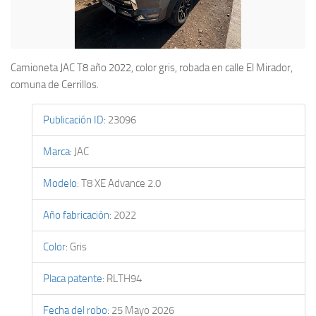
Camioneta JAC T8 año 2022, color gris, robada en calle El Mirador,
comuna de Cerrillos.
Publicación ID
:
23096
Marca
:
JAC
Modelo
:
T8 XE Advance 2.0
Año fabricación
:
2022
Color
:
Gris
Placa patente
:
RLTH94
Fecha del robo
:
25 Mayo 2026