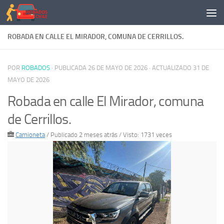
Saltar al contenido
ROBADA EN CALLE EL MIRADOR, COMUNA DE CERRILLOS.
POR
ROBADOS
· PUBLICADA
26 DE MAYO DE 2026
· ACTUALIZADO
31 DE
MAYO DE 2026
Robada en calle El Mirador, comuna
de Cerrillos.
Camioneta
/
Publicado 2 meses atrás
/ Visto: 1731 veces