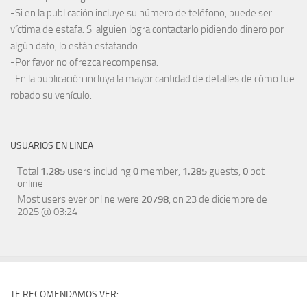
-Si en la publicación incluye su número de teléfono, puede ser
víctima de estafa. Si alguien logra contactarlo pidiendo dinero por
algún dato, lo están estafando.
-Por favor no ofrezca recompensa.
-En la publicación incluya la mayor cantidad de detalles de cómo fue
robado su vehículo.
USUARIOS EN LINEA
Total
1.285
users including
0
member,
1.285
guests,
0
bot
online
Most users ever online were
20798
, on 23 de diciembre de
2025 @ 03:24
TE RECOMENDAMOS VER: