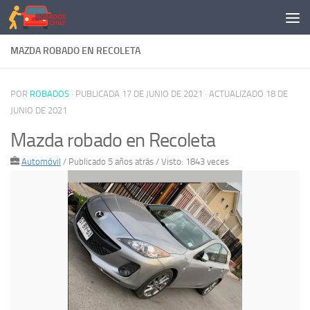
Saltar al contenido
MAZDA ROBADO EN RECOLETA
POR
ROBADOS
· PUBLICADA
17 DE JUNIO DE 2021
· ACTUALIZADO
18 DE
JUNIO DE 2021
Mazda robado en Recoleta
Automóvil
/
Publicado 5 años atrás
/ Visto: 1843 veces