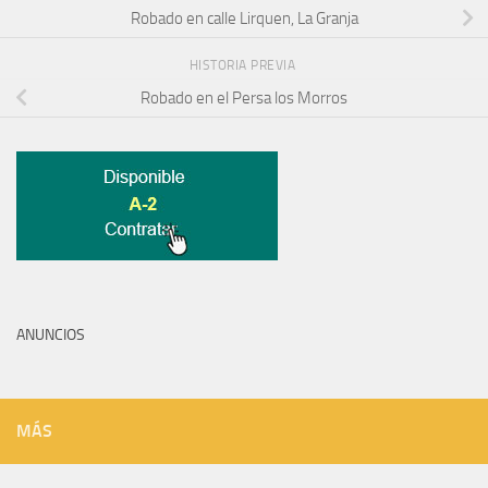
Robado en calle Lirquen, La Granja
HISTORIA PREVIA
Robado en el Persa los Morros
ANUNCIOS
MÁS