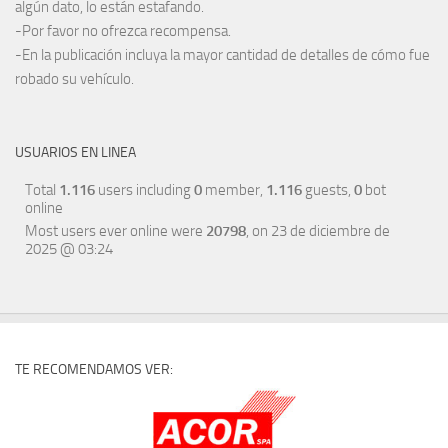
algún dato, lo están estafando.
-Por favor no ofrezca recompensa.
-En la publicación incluya la mayor cantidad de detalles de cómo fue
robado su vehículo.
USUARIOS EN LINEA
Total
1.116
users including
0
member,
1.116
guests,
0
bot
online
Most users ever online were
20798
, on 23 de diciembre de
2025 @ 03:24
TE RECOMENDAMOS VER: