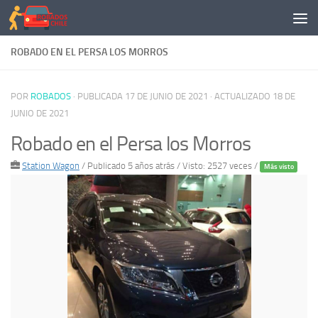
Saltar al contenido
ROBADO EN EL PERSA LOS MORROS
POR
ROBADOS
· PUBLICADA
17 DE JUNIO DE 2021
· ACTUALIZADO
18 DE
JUNIO DE 2021
Robado en el Persa los Morros
Station Wagon
/
Publicado 5 años atrás
/ Visto: 2527 veces /
Más visto