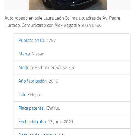
Auto robado en calle Laura León Colima a cuadras de Av. Padre
Hurtado. Comunicarse con Alex Vega al 9 9724 5186
Publicación ID
:
1757
Marca
:
Nissan
Modelo
:
Pathfinder Sense 3.5
Año fabricación
:
2016
Color
:
Negro
Placa patente
:
JCWY80
Fecha del robo
:
13 Junio 2021