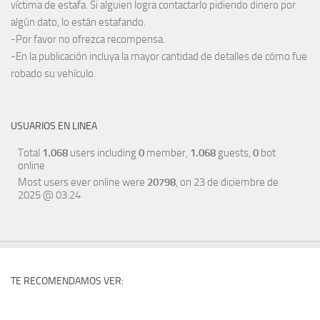
víctima de estafa. Si alguien logra contactarlo pidiendo dinero por
algún dato, lo están estafando.
-Por favor no ofrezca recompensa.
-En la publicación incluya la mayor cantidad de detalles de cómo fue
robado su vehículo.
USUARIOS EN LINEA
Total
1.068
users including
0
member,
1.068
guests,
0
bot
online
Most users ever online were
20798
, on 23 de diciembre de
2025 @ 03:24
TE RECOMENDAMOS VER: