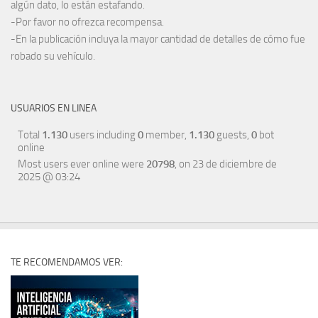
algún dato, lo están estafando.
-Por favor no ofrezca recompensa.
-En la publicación incluya la mayor cantidad de detalles de cómo fue
robado su vehículo.
USUARIOS EN LINEA
Total
1.130
users including
0
member,
1.130
guests,
0
bot
online
Most users ever online were
20798
, on 23 de diciembre de
2025 @ 03:24
TE RECOMENDAMOS VER: