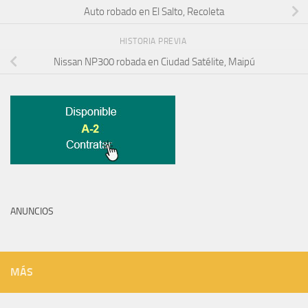
Auto robado en El Salto, Recoleta
HISTORIA PREVIA
Nissan NP300 robada en Ciudad Satélite, Maipú
ANUNCIOS
MÁS