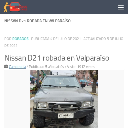
Saltar al contenido
NISSAN D21 ROBADA EN VALPARAÍSO
POR
ROBADOS
· PUBLICADA
4 DE JULIO DE 2021
· ACTUALIZADO
5 DE JULIO
DE 2021
Nissan D21 robada en Valparaíso
Camioneta
/
Publicado 5 años atrás
/ Visto: 1912 veces