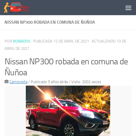
Saltar al contenido
NISSAN NP300 ROBADA EN COMUNA DE ÑUÑOA
POR
ROBADOS
· PUBLICADA
12 DE ABRIL DE 2021
· ACTUALIZADO
13 DE
ABRIL DE 2021
Nissan NP300 robada en comuna de
Ñuñoa
Camioneta
/
Publicado 5 años atrás
/ Visto: 2002 veces