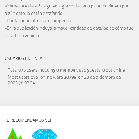
víctima de estafa. Si alguien logra contactarlo pidiendo dinero por
algún dato, lo están estafando.
-Por favor no ofrezca recompensa.
-En la publicación incluya la mayor cantidad de detalles de cómo fue
robado su vehículo.
USUARIOS EN LINEA
Total
875
users including
0
member,
875
guests,
0
bot online
Most users ever online were
20798
, on 23 de diciembre de
2025 @ 03:24
TE RECOMENDAMOS VER: