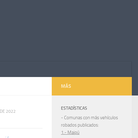
MÁS
ESTADÍSTICAS
 DE 2022
- Comunas con más vehículos
robados publicados:
1.- Maipú