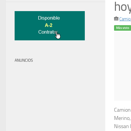
hoy
Camio
Más visto
ANUNCIOS
Camione
Merino,
Nissan