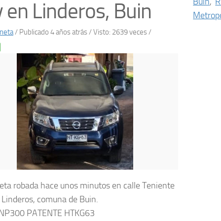
Buin
,
R
 en Linderos, Buin
Metropo
neta
/
Publicado 4 años atrás
/ Visto: 2639 veces /
ta robada hace unos minutos en calle Teniente
 Linderos, comuna de Buin.
 NP300 PATENTE HTKG63