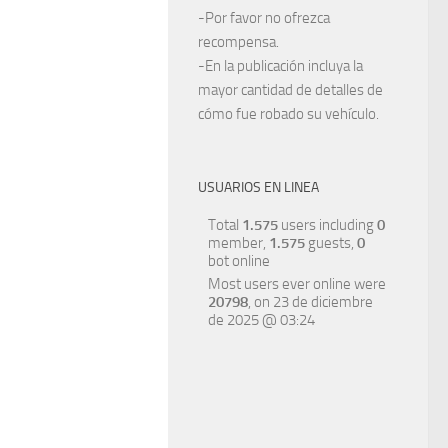
-Por favor no ofrezca
recompensa.
-En la publicación incluya la
mayor cantidad de detalles de
cómo fue robado su vehículo.
USUARIOS EN LINEA
Total
1.575
users including
0
member,
1.575
guests,
0
bot online
Most users ever online were
20798
, on 23 de diciembre
de 2025 @ 03:24