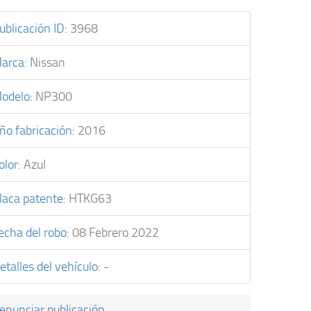
ublicación ID
:
3968
arca
:
Nissan
odelo
:
NP300
ño fabricación
:
2016
olor
:
Azul
laca patente
:
HTKG63
echa del robo
:
08 Febrero 2022
etalles del vehículo
:
-
enunciar publicación