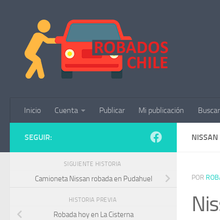
Saltar al contenido
Inicio
Cuenta
Publicar
Mi publicación
Buscar
SEGUIR:
NISSAN
SIGUIENTE HISTORIA
POR
ROB
Camioneta Nissan robada en Pudahuel
Ni
HISTORIA PREVIA
Robada hoy en La Cisterna