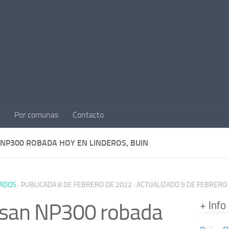
Por comunas
Contacto
 NP300 ROBADA HOY EN LINDEROS, BUIN
ADOS
· PUBLICADA
8 DE FEBRERO DE 2022
· ACTUALIZADO
9 DE FEBRERO
+ Info
ssan NP300 robada