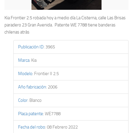
Kia Frontier 2.5 robada hoy a medio día La Cisterna, calle Las Brisas
paradero 23 Gran Avenida. Patente WE 7788 tiene banderas
chilenas atrás
Publicación ID
:
3965
Marca
:
Kia
Modelo
:
Frontier II 2.5
Año fabricación
:
2006
Color
:
Blanco
Placa patente
:
WE7788
Fecha del robo
:
08 Febrero 2022