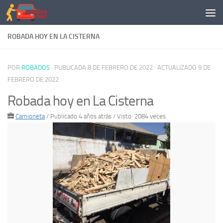
Saltar al contenido
ROBADA HOY EN LA CISTERNA
POR
ROBADOS
· PUBLICADA
8 DE FEBRERO DE 2022
· ACTUALIZADO
9 DE
FEBRERO DE 2022
Robada hoy en La Cisterna
Camioneta
/
Publicado 4 años atrás
/ Visto: 2084 veces