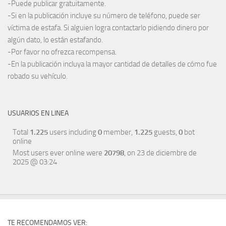
-Puede publicar gratuitamente.
-Si en la publicación incluye su número de teléfono, puede ser
víctima de estafa. Si alguien logra contactarlo pidiendo dinero por
algún dato, lo están estafando.
-Por favor no ofrezca recompensa.
-En la publicación incluya la mayor cantidad de detalles de cómo fue
robado su vehículo.
USUARIOS EN LINEA
Total
1.225
users including
0
member,
1.225
guests,
0
bot
online
Most users ever online were
20798
, on 23 de diciembre de
2025 @ 03:24
TE RECOMENDAMOS VER: