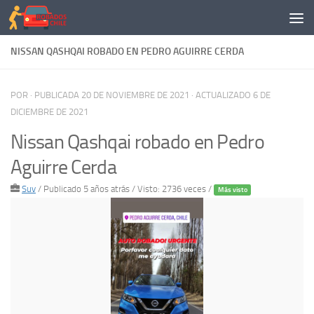
Saltar al contenido
NISSAN QASHQAI ROBADO EN PEDRO AGUIRRE CERDA
POR
· PUBLICADA
20 DE NOVIEMBRE DE 2021
· ACTUALIZADO
6 DE
DICIEMBRE DE 2021
Nissan Qashqai robado en Pedro
Aguirre Cerda
Suv
/
Publicado 5 años atrás
/ Visto: 2736 veces /
Más visto