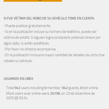
SI FUE VÍCTIMA DEL ROBO DE SU VEHÍCULO TOME EN CUENTA:
-Puede publicar gratuitamente.
-Si en la publicación incluye su número de teléfono, puede ser
víctima de estafa. Si alguien logra contactarlo pidiendo dinero por
algún dato, lo están estafando.
-Por favor no ofrezca recompensa.
-En la publicación incluya la mayor cantidad de detalles de cómo fue
robado su vehículo.
USUARIOS EN LINEA
Total
942
users including
0
member,
942
guests,
0
bot online
Most users ever online were
20798
, on 23 de diciembre de
2025 @ 03:24