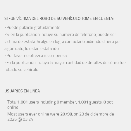
SI FUE VÍCTIMA DEL ROBO DE SU VEHÍCULO TOME EN CUENTA:
-Puede publicar gratuitamente.
-Si en la publicación incluye su número de teléfono, puede ser
víctima de estafa. Si alguien logra contactarlo pidiendo dinero por
algún dato, lo están estafando.
-Por favor no ofrezca recompensa.
-En la publicación incluya la mayor cantidad de detalles de cómo fue
robado su vehículo.
USUARIOS EN LINEA
Total
1.001
users including
0
member,
1.001
guests,
0
bot
online
Most users ever online were
20798
, on 23 de diciembre de
2025 @ 03:24