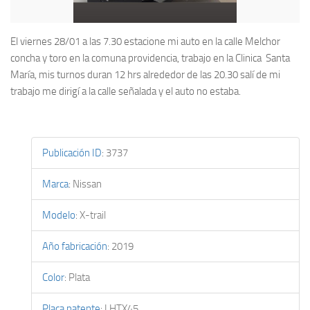
El viernes 28/01 a las 7.30 estacione mi auto en la calle Melchor
concha y toro en la comuna providencia, trabajo en la Clinica Santa
María, mis turnos duran 12 hrs alrededor de las 20.30 salí de mi
trabajo me dirigí a la calle señalada y el auto no estaba.
Publicación ID
:
3737
Marca
:
Nissan
Modelo
:
X-trail
Año fabricación
:
2019
Color
:
Plata
Placa patente
:
LHTX45