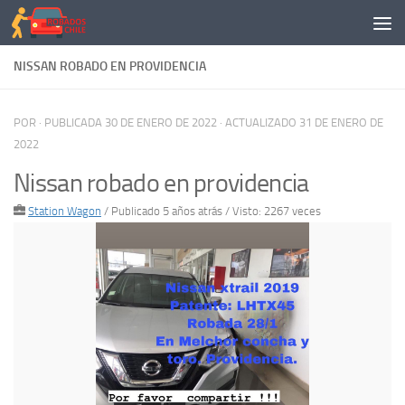
Saltar al contenido
NISSAN ROBADO EN PROVIDENCIA
POR
· PUBLICADA
30 DE ENERO DE 2022
· ACTUALIZADO
31 DE ENERO DE
2022
Nissan robado en providencia
Station Wagon
/
Publicado 5 años atrás
/ Visto: 2267 veces