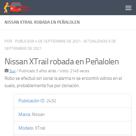
Saltar al contenido
NISSAN XTRAIL ROBADA EN PEÑALOLEN
POR
· PUBLICADA
4 DE SEPTIEMBRE DE 2021
· ACTUALIZADO
6 DE
SEPTIEMBRE DE 2021
Nissan XTrail robada en Peñalolen
Suv
/
Publicado 5 años atrás
/ Visto: 2145 veces
Robo se efectuó sin sonar la alarma ni se encontró vidrios en el
suelo, probablemente fue por clonación.
Publicación ID
:
2432
Marca
:
Nissan
Modelo
:
XTrail