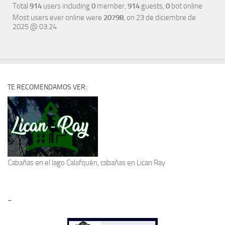
Total
914
users including
0
member,
914
guests,
0
bot online
Most users ever online were
20798
, on 23 de diciembre de
2025 @ 03:24
TE RECOMENDAMOS VER:
Cabañas en el lago Calafquén
, cabañas en Lican Ray
–