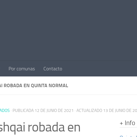
Por comunas
Contacto
I ROBADA EN QUINTA NORMAL
ADOS
· PUBLICADA
12 DE JUNIO DE 2021
· ACTUALIZADO
13 DE JUNIO DE 2
+ Info
hqai robada en