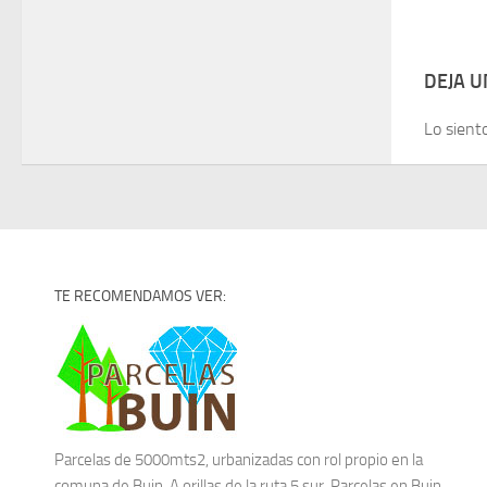
DEJA 
Lo sient
TE RECOMENDAMOS VER:
Parcelas de 5000mts2, urbanizadas con rol propio en la
comuna de Buin. A orillas de la ruta 5 sur.
Parcelas en Buin.