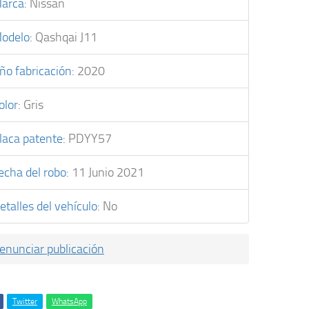
arca
:
Nissan
odelo
:
Qashqai J11
ño fabricación
:
2020
olor
:
Gris
laca patente
:
PDYY57
echa del robo
:
11 Junio 2021
etalles del vehículo
:
No
enunciar publicación
Twitter
WhatsApp