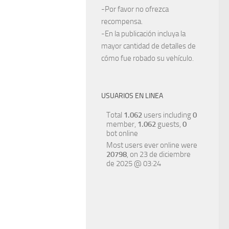
-Por favor no ofrezca
recompensa.
-En la publicación incluya la
mayor cantidad de detalles de
cómo fue robado su vehículo.
USUARIOS EN LINEA
Total
1.062
users including
0
member,
1.062
guests,
0
bot online
Most users ever online were
20798
, on 23 de diciembre
de 2025 @ 03:24