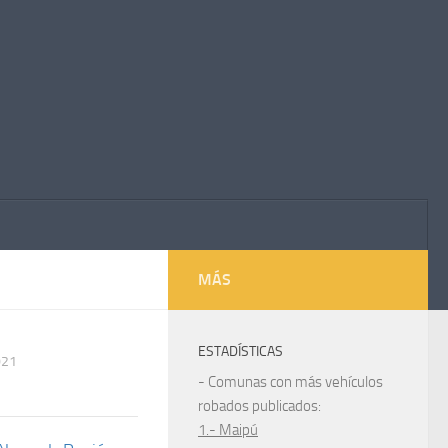
MÁS
ESTADÍSTICAS
021
- Comunas con más vehículos
robados publicados:
1.- Maipú