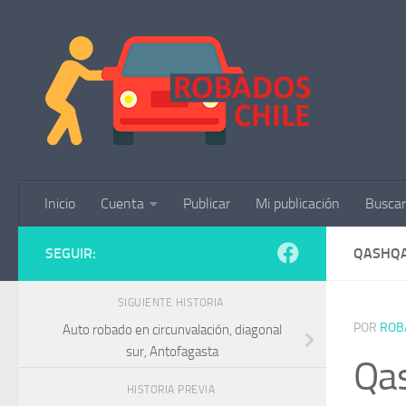
Saltar al contenido
Inicio
Cuenta
Publicar
Mi publicación
Buscar
SEGUIR:
QASHQA
SIGUIENTE HISTORIA
POR
ROB
Auto robado en circunvalación, diagonal
sur, Antofagasta
Qas
HISTORIA PREVIA