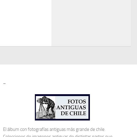
–
El álbum con fotografías antiguas más grande de chile.
Colecciones de imagenes antiguas de distintas partes que