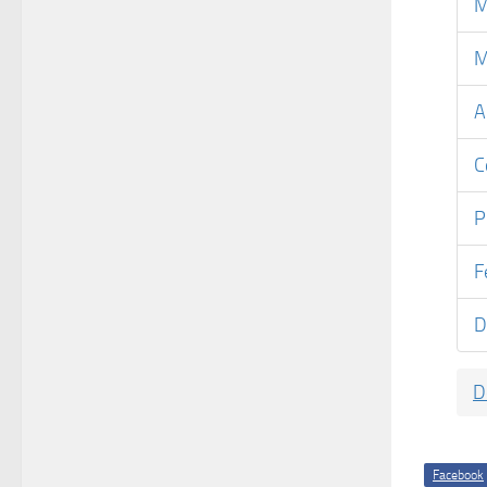
M
M
A
C
P
F
D
D
Facebook