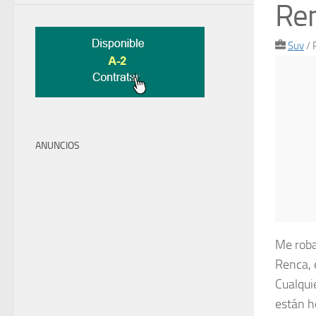
Re
Suv
/
ANUNCIOS
Me roba
Renca, 
Cualqui
están h