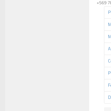
+569 7
P
M
M
A
C
P
F
D