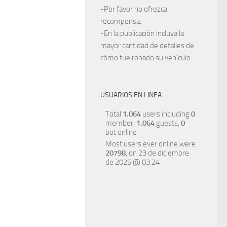
-Por favor no ofrezca
recompensa.
-En la publicación incluya la
mayor cantidad de detalles de
cómo fue robado su vehículo.
USUARIOS EN LINEA
Total
1.064
users including
0
member,
1.064
guests,
0
bot online
Most users ever online were
20798
, on 23 de diciembre
de 2025 @ 03:24