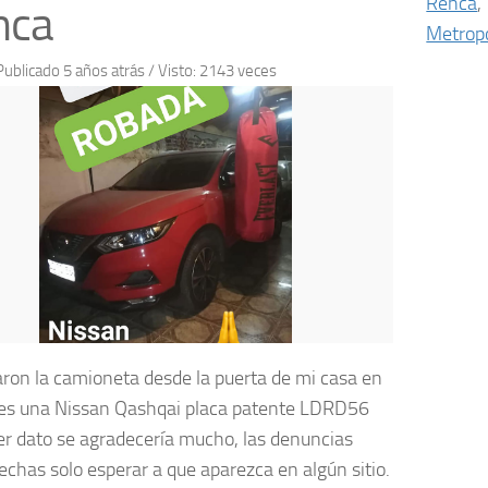
Renca
,
nca
Metropo
Publicado 5 años atrás
/ Visto: 2143 veces
ron la camioneta desde la puerta de mi casa en
es una Nissan Qashqai placa patente LDRD56
er dato se agradecería mucho, las denuncias
echas solo esperar a que aparezca en algún sitio.