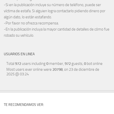
-Si en la publicación incluye su número de teléfono, puede ser
víctima de estafa. Si alguien logra contactarlo pidiendo dinero por
algún dato, lo están estafando.
-Por favor no ofrezca recompensa.
-En la publicación incluya la mayor cantidad de detalles de cómo fue
robado su vehículo.
USUARIOS EN LINEA
Total
972
users including
0
member,
972
guests,
0
bot online
Most users ever online were
20798
, on 23 de diciembre de
2025 @ 03:24
TE RECOMENDAMOS VER: