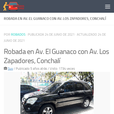
Saltar al contenido
ROBADA EN AV. EL GUANACO CON AV. LOS ZAPADORES, CONCHALÍ
POR
ROBADOS
· PUBLICADA
24 DE JUNIO DE 2021
· ACTUALIZADO
24 DE
JUNIO DE 2021
Robada en Av. El Guanaco con Av. Los
Zapadores, Conchalí
Suv
/
Publicado 5 años atrás
/ Visto: 1734 veces