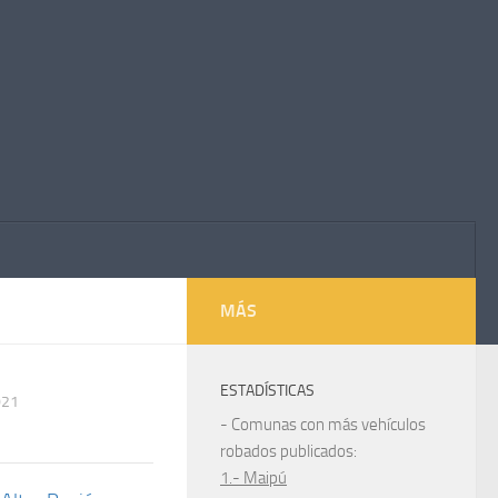
MÁS
ESTADÍSTICAS
021
- Comunas con más vehículos
robados publicados:
1.- Maipú