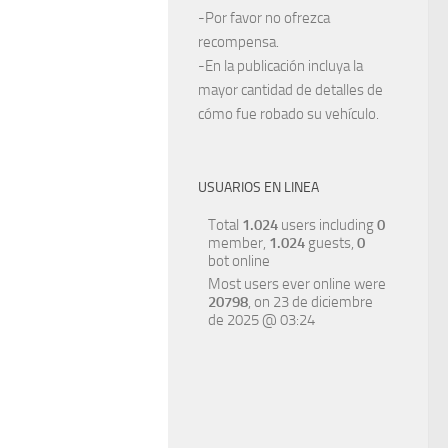
-Por favor no ofrezca
recompensa.
-En la publicación incluya la
mayor cantidad de detalles de
cómo fue robado su vehículo.
USUARIOS EN LINEA
Total
1.024
users including
0
member,
1.024
guests,
0
bot online
Most users ever online were
20798
, on 23 de diciembre
de 2025 @ 03:24