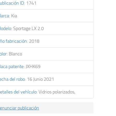
ublicación ID
:
1741
arca
:
Kia
odelo
:
Sportage LX 2.0
ño fabricación
:
2018
olor
:
Blanco
laca patente
:
JXHK69
echa del robo
:
16 Junio 2021
etalles del vehículo
:
Vidrios polarizados,
enunciar publicación