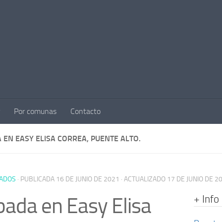
Por comunas
Contacto
 EN EASY ELISA CORREA, PUENTE ALTO.
ADOS
· PUBLICADA
16 DE JUNIO DE 2021
· ACTUALIZADO
17 DE JUNIO DE 2
+ Info
ada en Easy Elisa