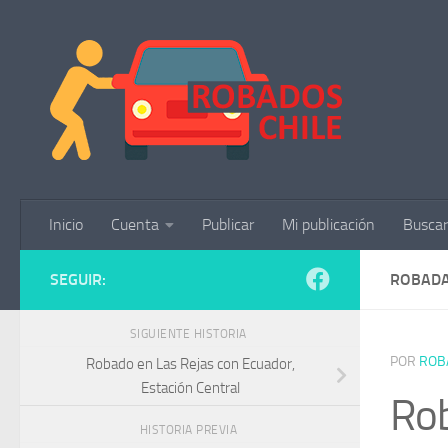
Saltar al contenido
Inicio
Cuenta
Publicar
Mi publicación
Buscar
SEGUIR:
ROBADA
SIGUIENTE HISTORIA
POR
ROB
Robado en Las Rejas con Ecuador,
Estación Central
Rob
HISTORIA PREVIA