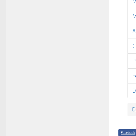
M
M
A
C
P
F
D
D
Facebook