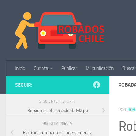
Saltar al contenido
Inicio
Cuenta
Publicar
Mi publicación
Buscar
SEGUIR:
ROBADA
SIGUIENTE HISTORIA
POR
ROB
Robado en el mercado de Maipú
Ro
HISTORIA PREVIA
Kia frontier robado en independencia