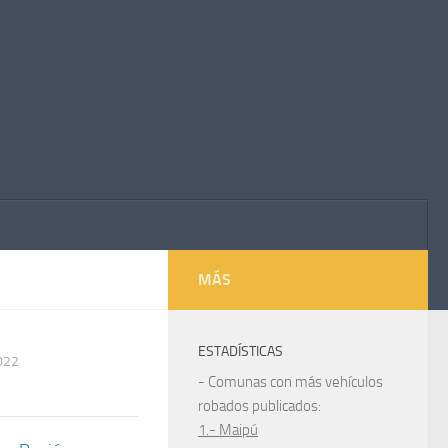
MÁS
ESTADÍSTICAS
022
- Comunas con más vehículos
robados publicados:
1.- Maipú