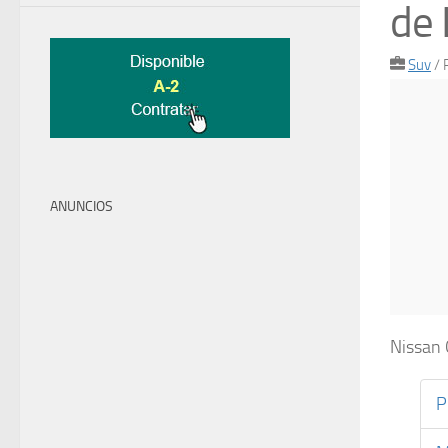
de 
Suv
/
ANUNCIOS
Nissan 
P