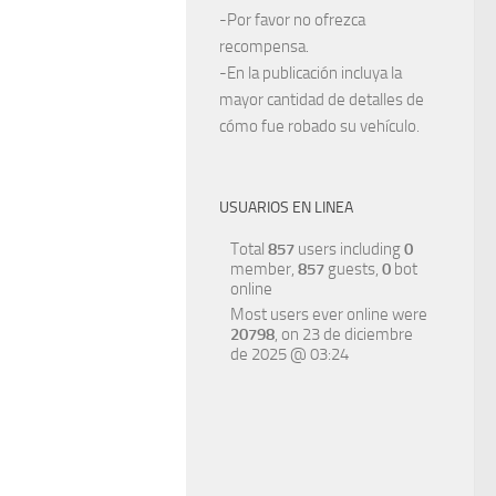
-Por favor no ofrezca
recompensa.
-En la publicación incluya la
mayor cantidad de detalles de
cómo fue robado su vehículo.
USUARIOS EN LINEA
Total
857
users including
0
member,
857
guests,
0
bot
online
Most users ever online were
20798
, on 23 de diciembre
de 2025 @ 03:24