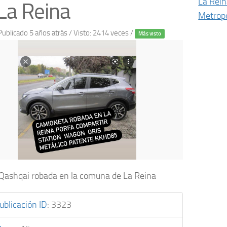
La Rei
La Reina
Metropo
Publicado 5 años atrás
/ Visto: 2414 veces /
Más visto
Qashqai robada en la comuna de La Reina
ublicación ID
:
3323