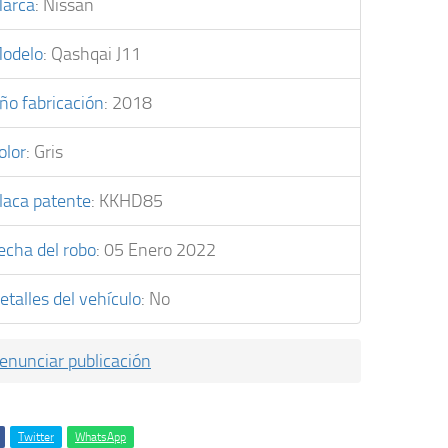
arca
:
Nissan
odelo
:
Qashqai J11
ño fabricación
:
2018
olor
:
Gris
laca patente
:
KKHD85
echa del robo
:
05 Enero 2022
etalles del vehículo
:
No
enunciar publicación
Twitter
WhatsApp