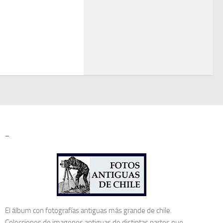
–
El álbum con fotografías antiguas más grande de chile.
Colecciones de imagenes antiguas de distintas partes que