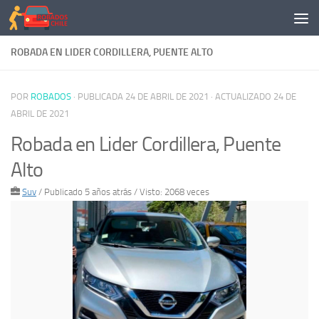
Saltar al contenido
ROBADA EN LIDER CORDILLERA, PUENTE ALTO
POR
ROBADOS
· PUBLICADA
24 DE ABRIL DE 2021
· ACTUALIZADO
24 DE
ABRIL DE 2021
Robada en Lider Cordillera, Puente
Alto
Suv
/
Publicado 5 años atrás
/ Visto: 2068 veces