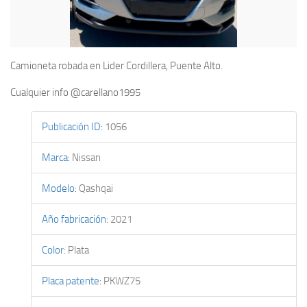
Camioneta robada en Lider Cordillera, Puente Alto.
Cualquier info @carellano1995
Publicación ID
:
1056
Marca
:
Nissan
Modelo
:
Qashqai
Año fabricación
:
2021
Color
:
Plata
Placa patente
:
PKWZ75