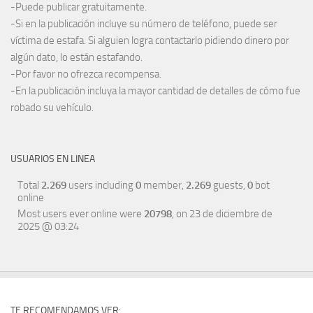
-Puede publicar gratuitamente.
-Si en la publicación incluye su número de teléfono, puede ser
víctima de estafa. Si alguien logra contactarlo pidiendo dinero por
algún dato, lo están estafando.
-Por favor no ofrezca recompensa.
-En la publicación incluya la mayor cantidad de detalles de cómo fue
robado su vehículo.
USUARIOS EN LINEA
Total
2.269
users including
0
member,
2.269
guests,
0
bot
online
Most users ever online were
20798
, on 23 de diciembre de
2025 @ 03:24
TE RECOMENDAMOS VER: