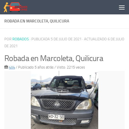
Saltar al contenido
ROBADA EN MARCOLETA, QUILICURA
POR
ROBADOS
· PUBLICADA
5 DE JULIO DE 2021
· ACTUALIZADO
6 DE JULIO
DE 2021
Robada en Marcoleta, Quilicura
4X4
/
Publicado 5 años atrás
/ Visto: 2215 veces