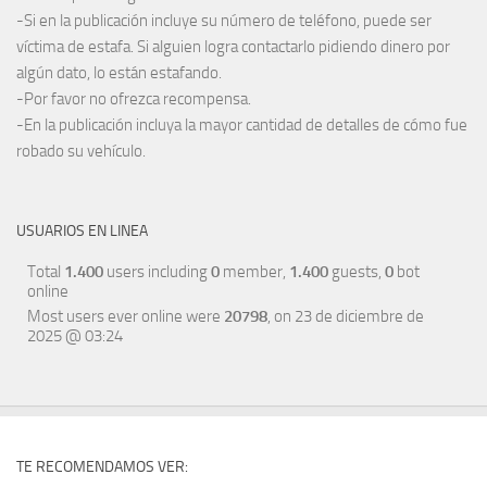
-Si en la publicación incluye su número de teléfono, puede ser
víctima de estafa. Si alguien logra contactarlo pidiendo dinero por
algún dato, lo están estafando.
-Por favor no ofrezca recompensa.
-En la publicación incluya la mayor cantidad de detalles de cómo fue
robado su vehículo.
USUARIOS EN LINEA
Total
1.400
users including
0
member,
1.400
guests,
0
bot
online
Most users ever online were
20798
, on 23 de diciembre de
2025 @ 03:24
TE RECOMENDAMOS VER: