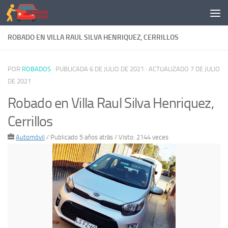
Saltar al contenido
ROBADO EN VILLA RAUL SILVA HENRIQUEZ, CERRILLOS
POR
ROBADOS
· PUBLICADA
6 DE JULIO DE 2021
· ACTUALIZADO
7 DE JULIO
DE 2021
Robado en Villa Raul Silva Henriquez,
Cerrillos
Automóvil
/
Publicado 5 años atrás
/ Visto: 2144 veces