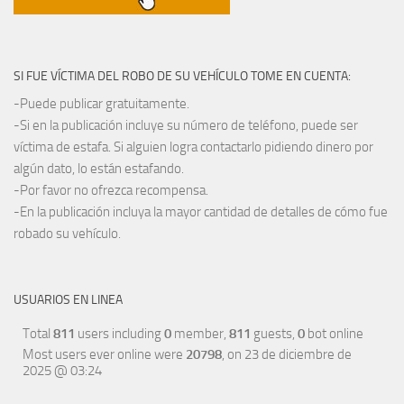
SI FUE VÍCTIMA DEL ROBO DE SU VEHÍCULO TOME EN CUENTA:
-Puede publicar gratuitamente.
-Si en la publicación incluye su número de teléfono, puede ser
víctima de estafa. Si alguien logra contactarlo pidiendo dinero por
algún dato, lo están estafando.
-Por favor no ofrezca recompensa.
-En la publicación incluya la mayor cantidad de detalles de cómo fue
robado su vehículo.
USUARIOS EN LINEA
Total
811
users including
0
member,
811
guests,
0
bot online
Most users ever online were
20798
, on 23 de diciembre de
2025 @ 03:24