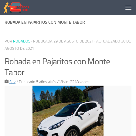
Saltar al contenido
ROBADA EN PAJARITOS CON MONTE TABOR
POR
ROBADOS
· PUBLICADA
29 DE AGOSTO DE 2021
· ACTUALIZADO
30 DE
AGOSTO DE 2021
Robada en Pajaritos con Monte
Tabor
Suv
/
Publicado 5 años atrás
/ Visto: 2218 veces