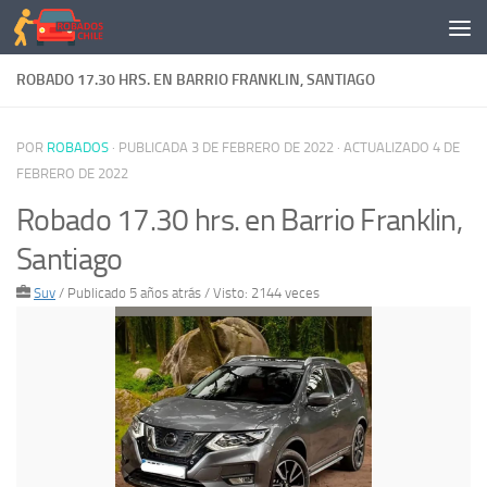
Saltar al contenido
ROBADO 17.30 HRS. EN BARRIO FRANKLIN, SANTIAGO
POR
ROBADOS
· PUBLICADA
3 DE FEBRERO DE 2022
· ACTUALIZADO
4 DE
FEBRERO DE 2022
Robado 17.30 hrs. en Barrio Franklin,
Santiago
Suv
/
Publicado 5 años atrás
/ Visto: 2144 veces