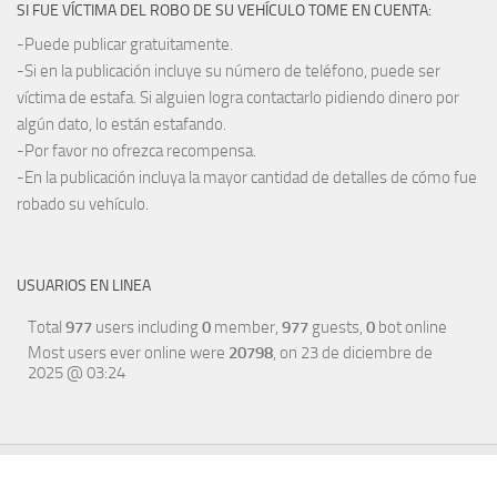
SI FUE VÍCTIMA DEL ROBO DE SU VEHÍCULO TOME EN CUENTA:
-Puede publicar gratuitamente.
-Si en la publicación incluye su número de teléfono, puede ser
víctima de estafa. Si alguien logra contactarlo pidiendo dinero por
algún dato, lo están estafando.
-Por favor no ofrezca recompensa.
-En la publicación incluya la mayor cantidad de detalles de cómo fue
robado su vehículo.
USUARIOS EN LINEA
Total
977
users including
0
member,
977
guests,
0
bot online
Most users ever online were
20798
, on 23 de diciembre de
2025 @ 03:24